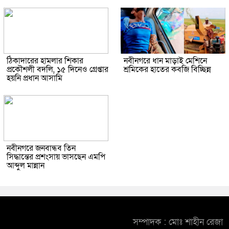
ঠিকাদারের হামলার শিকার
নবীনগরে ধান মাড়াই মেশিনে
প্রকৌশলী বদলি, ১৫ দিনেও গ্রেপ্তার
শ্রমিকের হাতের কবজি বিচ্ছিন্ন
হয়নি প্রধান আসামি
নবীনগরে জনবান্ধব তিন
সিদ্ধান্তের প্রশংসায় ভাসছেন এমপি
আব্দুল মান্নান
সম্পাদক : মোঃ শাহীন রেজা