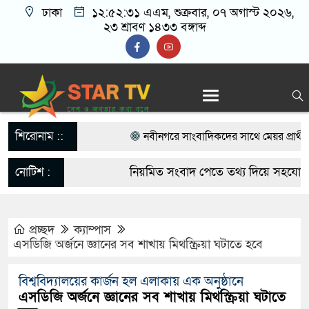
ঢাকা
১২:৫২:৩১ এএম
, শুক্রবার, ০৭ অগাস্ট ২০২৬,
২৩ শ্রাবণ ১৪৩৩ বঙ্গাব্দ
শিরোনাম ::
নবীনগরে সাংবাদিকদের সাথে মেয়র প্রার্থী 
বিএনপি নেতা মাসুদ রানা’র মতবিনিময়
নোটিশ :
নিয়মিত সংবাদ পেতে তথ্য দিয়ে সহযোগিত
নবীনগরে ছাত্রের মায়ের সঙ্গে আপত্তিকর অবস্থায়
startvbd20@gmail.com
আটক
প্রচ্ছদ
ক্যাম্পাস
এসডিজি অর্জনে জ্ঞানের সব শাখায় মিথস্ক্রিয়া ঘটাতে হবে
নবীনগরে সন্ত্রাসীদের হামলায় র‍্যাবের ৩ সদস
বিশ্ববিদ্যালয়ের কার্জন হল এলাকায় এক অনুষ্ঠানে
গ্রেফতার ৫
এসডিজি অর্জনে জ্ঞানের সব শাখায় মিথস্ক্রিয়া ঘটাতে