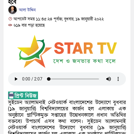
নবীনগরের খাগাতুয়া গ্রামে তিন র‍্যাব সদস্য ল
হবে
আলা উদ্দিন
নবীনগরে ভাইয়ের আঘাতে ভাইয়ের মৃত্যু; হত্
আপডেট সময় ১১:৩৫:২৪ পূর্বাহ্ন, বুধবার, ১৯ জানুয়ারী ২০২২
৬১৯ বার পড়া হয়েছে
ছোট ভাই গ্রেফতার
নিয়োমিত অফিস করেন না নবীনগর পৌরসভার নি
নবীনগরে অটোরিকশা চালককে কুপিয়েছে সন্ত্
ঠিকাদারের হামলার শিকার প্রকৌশলী বদলি, ১৫
প্রধান আসামি
নবীনগরে ধান মাড়াই মেশিনে শ্রমিকের হাতের
নবীনগরে জনবান্ধব তিন সিদ্ধান্তের প্রশংসায
সুইডেন অ্যালামনাই নেটওয়ার্ক বাংলাদেশের উদ্যোগে বুধবার
(১৯ জানুয়ারি) বিশ্ববিদ্যালয়ের কার্জন হল এলাকায় এক
মান্নান
অনুষ্ঠানে প্লাস্টিকমুক্ত সপ্তাহের উদ্বোধনকালে প্রধান অতিথির
বক্তব্যে উপাচার্য এসব কথা বলেন। সুইডেন অ্যালামনাই
নেটওয়ার্ক বাংলাদেশের উদ্যোগে বুধবার (১৯ জানুয়ারি)
বিশ্ববিদ্যালয়ের কার্জন হল এলাকায় এক অনুষ্ঠানে প্লাস্টিকমুক্ত