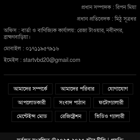
প্রধান সম্পাদক : রিপন মিয়া
প্রধান প্রতিবেদক : মিঠু সূত্রধর
অফিস : বার্তা ও বাণিজ্যিক কার্যালয়: রেজা টাওয়ার, নবীনগর,
ব্রাহ্মণবাড়িয়া।
মোবাইল : ০১৭১১৯৫৭৯১৬
ইমেইল : startvbd20@gmail.com
আমাদের সম্পর্কে
আমাদের পরিবার
যোগাযোগ
আপলোডকারী
সংবাদ পাঠান
ফটোগ্যালারী
মেন্টেইন্স মোড
রেজিষ্ট্রেশন
ভিডিও গ্যালারী