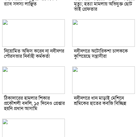
র‍্যাব সদস্য লাঞ্ছিত
মৃত্যু; হত্যা মামলায় অভিযুক্ত ছোট
ভাই গ্রেফতার
নিয়োমিত অফিস করেন না নবীনগর
নবীনগরে অটোরিকশা চালককে
পৌরসভার নির্বাহী কর্মকর্তা
কুপিয়েছে সন্ত্রাসীরা
ঠিকাদারের হামলার শিকার
নবীনগরে ধান মাড়াই মেশিনে
প্রকৌশলী বদলি, ১৫ দিনেও গ্রেপ্তার
শ্রমিকের হাতের কবজি বিচ্ছিন্ন
হয়নি প্রধান আসামি