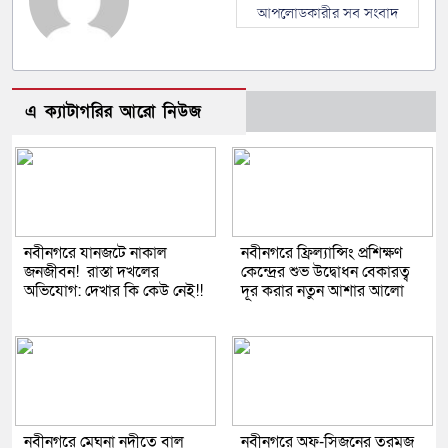
আপলোডকারীর সব সংবাদ
এ ক্যাটাগরির আরো নিউজ
নবীনগরে যানজটে নাকাল
নবীনগরে ফ্রিল্যান্সিং প্রশিক্ষণ
জনজীবন! রাস্তা দখলের
কেন্দ্রের শুভ উদ্বোধন বেকারত্ব
অভিযোগ: দেখার কি কেউ নেই!!
দূর করার নতুন আশার আলো
নবীনগরে মেঘনা নদীতে বালু
‎নবীনগরে অফ-সিজনের তরমুজ