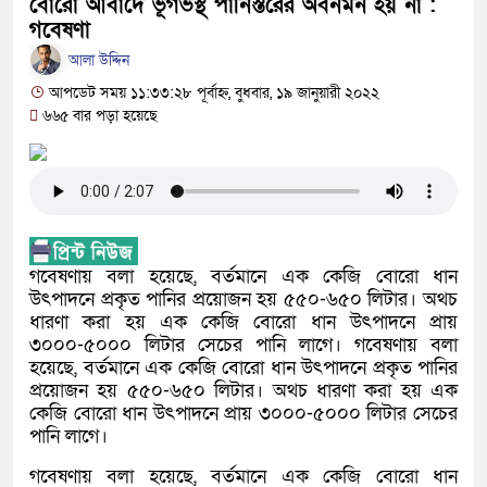
নবীনগরের খাগাতুয়া গ্রামে তিন র‍্যাব সদস্য লাঞ্
বোরো আবাদে ভূগর্ভস্থ পানিস্তরের অবনমন হয় না :
গবেষণা
নবীনগরে ভাইয়ের আঘাতে ভাইয়ের মৃত্যু; হত্যা 
আলা উদ্দিন
ভাই গ্রেফতার
আপডেট সময় ১১:৩৩:২৮ পূর্বাহ্ন, বুধবার, ১৯ জানুয়ারী ২০২২
৬৬৫ বার পড়া হয়েছে
নিয়োমিত অফিস করেন না নবীনগর পৌরসভার নির্ব
নবীনগরে অটোরিকশা চালককে কুপিয়েছে সন্ত্রাস
ঠিকাদারের হামলার শিকার প্রকৌশলী বদলি, ১৫ দি
প্রধান আসামি
গবেষণায় বলা হয়েছে, বর্তমানে এক কেজি বোরো ধান
উৎপাদনে প্রকৃত পানির প্রয়োজন হয় ৫৫০-৬৫০ লিটার। অথচ
নবীনগরে ধান মাড়াই মেশিনে শ্রমিকের হাতের কব
ধারণা করা হয় এক কেজি বোরো ধান উৎপাদনে প্রায়
৩০০০-৫০০০ লিটার সেচের পানি লাগে। গবেষণায় বলা
নবীনগরে জনবান্ধব তিন সিদ্ধান্তের প্রশংসায় ভ
হয়েছে, বর্তমানে এক কেজি বোরো ধান উৎপাদনে প্রকৃত পানির
প্রয়োজন হয় ৫৫০-৬৫০ লিটার। অথচ ধারণা করা হয় এক
মান্নান
কেজি বোরো ধান উৎপাদনে প্রায় ৩০০০-৫০০০ লিটার সেচের
পানি লাগে।
গবেষণায় বলা হয়েছে, বর্তমানে এক কেজি বোরো ধান