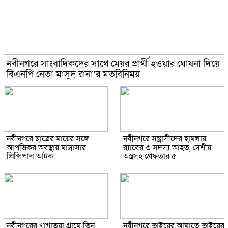
নবীনগরে সাংবাদিকদের সাথে মেয়র প্রার্থী হওয়ার ঘোষনা দিয়ে
বিএনপি নেতা মাসুদ রানা’র মতবিনিময়
নবীনগরে ছাত্রের মায়ের সঙ্গে
নবীনগরে সন্ত্রাসীদের হামলায়
আপত্তিকর অবস্থায় মাদ্রাসার
র‍্যাবের ৩ সদস্য আহত, দেশীয়
প্রিন্সিপাল আটক
অস্ত্রসহ গ্রেফতার ৫
নবীনগরের খাগাতুয়া গ্রামে তিন
নবীনগরে ভাইয়ের আঘাতে ভাইয়ের