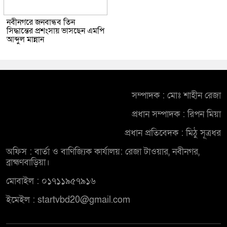
নবীনগরে জনবান্ধব তিন
সিদ্ধান্তের প্রশংসায় ভাসছেন এমপি
আব্দুল মান্নান
সম্পাদক : মোঃ শাহীন রেজা
প্রধান সম্পাদক : রিপন মিয়া
প্রধান প্রতিবেদক : মিঠু সূত্রধর
অফিস : বার্তা ও বাণিজ্যিক কার্যালয়: রেজা টাওয়ার, নবীনগর,
ব্রাহ্মণবাড়িয়া।
মোবাইল : ০১৭১১৯৫৭৯১৬
ইমেইল : startvbd20@gmail.com