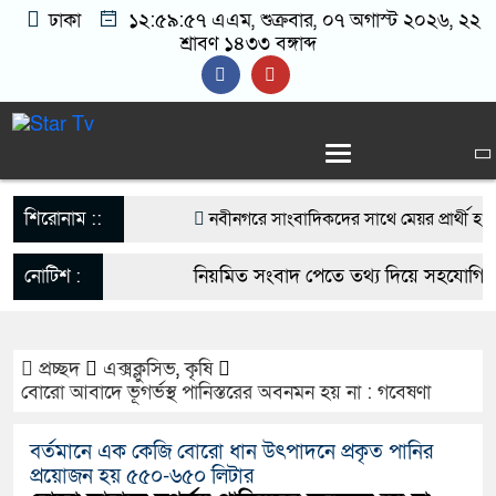
ঢাকা
১২:৫৯:৫৮ এএম
, শুক্রবার, ০৭ অগাস্ট ২০২৬, ২২
শ্রাবণ ১৪৩৩ বঙ্গাব্দ
শিরোনাম ::
নবীনগরে সাংবাদিকদের সাথে মেয়র প্রার্থী হওয়
বিএনপি নেতা মাসুদ রানা’র মতবিনিময়
নোটিশ :
নিয়মিত সংবাদ পেতে তথ্য দিয়ে সহযোগিতা
নবীনগরে ছাত্রের মায়ের সঙ্গে আপত্তিকর অবস্থায় মা
startvbd20@gmail.com
আটক
প্রচ্ছদ
এক্সক্লুসিভ
,
কৃষি
বোরো আবাদে ভূগর্ভস্থ পানিস্তরের অবনমন হয় না : গবেষণা
নবীনগরে সন্ত্রাসীদের হামলায় র‍্যাবের ৩ সদস্য 
বর্তমানে এক কেজি বোরো ধান উৎপাদনে প্রকৃত পানির
গ্রেফতার ৫
প্রয়োজন হয় ৫৫০-৬৫০ লিটার