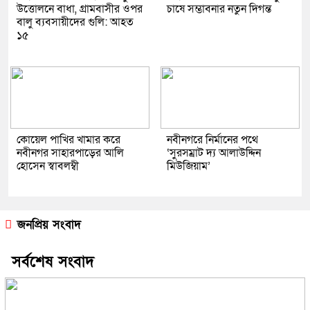
উত্তোলনে বাধা, গ্রামবাসীর ওপর
চাষে সম্ভাবনার নতুন দিগন্ত
বালু ব্যবসায়ীদের গুলি: আহত
১৫
কোয়েল পাখির খামার করে
নবীনগরে নির্মানের পথে
নবীনগর সাহারপাড়ের আলি
‘সুরসম্রাট দ্য আলাউদ্দিন
হোসেন স্বাবলম্বী
মিউজিয়াম’
জনপ্রিয় সংবাদ
সর্বশেষ সংবাদ