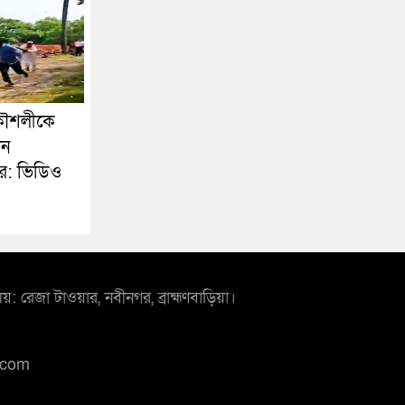
কৌশলীকে
েন
ার: ভিডিও
লয়: রেজা টাওয়ার, নবীনগর, ব্রাহ্মণবাড়িয়া।
.com