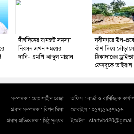
দীর্ঘদিনের যানজট সমস্যা
নবীনগরে উপ-প্র
পরে
নিরসন এখন সময়ের
বাঁশ দিয়ে দৌড়াল
!
দাবি- এমপি আব্দুল মান্নান
ঠিকাদারের ড্রাইভ
ফেসবুকে ভাইরাল
সম্পাদক : মোঃ শাহীন রেজা
অফিস : বার্তা ও বাণিজ্যিক কার্যা
প্রধান সম্পাদক : রিপন মিয়া
মোবাইল : ০১৭১১৯৫৭৯১৬
প্রধান প্রতিবেদক : মিঠু সূত্রধর
ইমেইল : startvbd20@gmail