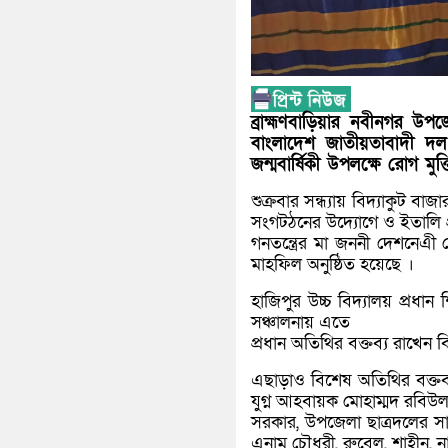
ব্রাহ্মণবাড়িয়ার নবীনগর 
বাংলাদেশ জাতীয়তাবাদী দ
জন্মবার্ষিকী উপলক্ষে রোগ ম
শুক্রবার সন্ধ্যায় বিদ্যাকুট 
সংগটঠনের উদ্যোগে ও ইতালি প্
গনতন্ত্রের মা জননী দেশনেএী
মাহফিল অনুষ্ঠিত হয়েছে ।
হাজিপুর উচ্চ বিদ্যালয় প্রধ
সঞ্চালনায় এতে
প্রধান অতিথির বক্তব্য রাখেন 
এছাড়াও বিশেষ অতিথির বক্ত
যুগ্ন আহবায়ক মোহাম্মদ রবি
সরকার, উপজেলা ছাত্রদলের সাব
এনাম চৌধুরী, রুবেল, শাহীন,