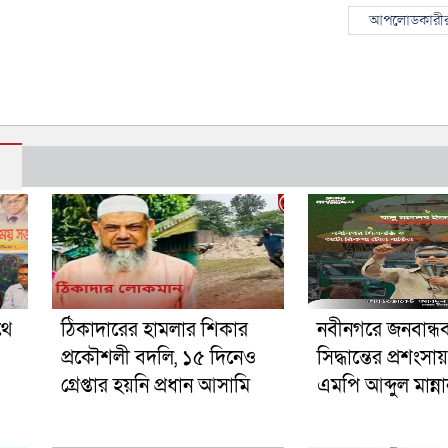
আপলোডকারীর
থে
ঠিকাদারের হামলার শিকার
নবীনগরে জনবান্ধ
প্রকৌশলী বদলি, ১৫ দিনেও
সিদ্ধান্তের প্রশংস
গ্রেপ্তার হয়নি প্রধান আসামি
এমপি আব্দুল মান্