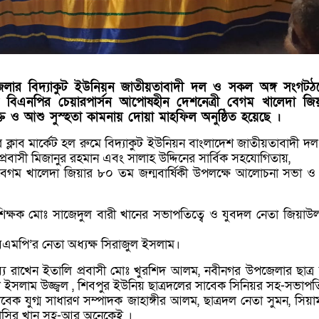
উপজেলার বিদ্যাকুট ইউনিয়ন জাতীয়তাবাদী দল ও সকল অঙ্গ সংগটঠ
ল বিএনপির চেয়ারপার্সন আপোষহীন দেশনেত্রী বেগম খালেদা জ
ুক্তি ও আশু সুস্হতা কামনায় দোয়া মাহফিল অনুষ্ঠিত হয়েছে ।
বাজার ক্লাব মার্কেট হল রুমে বিদ্যাকুট ইউনিয়ন বাংলাদেশ জাতীয়তাবাদী 
রবাসী মিজানুর রহমান এবং সালাহ উদ্দিনের সার্বিক সহযোগিতায়,
 বেগম খালেদা জিয়ার ৮০ তম জন্মবার্ষিকী উপলক্ষে আলোচনা সভা ও 
ান শিক্ষক মোঃ সাজেদুল বারী খানের সভাপতিত্বে ও যুবদল নেতা জিয়াউ
বিএমপি’র নেতা অধ্যক্ষ সিরাজুল ইসলাম।
ব্য রাখেন ইতালি প্রবাসী মোঃ খুরশিদ আলম, নবীনগর উপজেলার ছাত্
উল ইসলাম উজ্জ্বল , শিবপুর ইউনিয় ছাত্রদলের সাবেক সিনিয়র সহ-সভ
েক যুগ্ম সাধারণ সম্পাদক জাহাঙ্গীর আলম, ছাত্রদল নেতা সুমন, সিয়
 নাসির খান সহ-আর অনেকেই ।