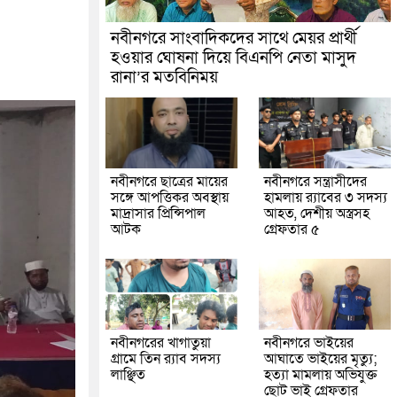
নবীনগরে সাংবাদিকদের সাথে মেয়র প্রার্থী
হওয়ার ঘোষনা দিয়ে বিএনপি নেতা মাসুদ
রানা’র মতবিনিময়
নবীনগরে ছাত্রের মায়ের
নবীনগরে সন্ত্রাসীদের
সঙ্গে আপত্তিকর অবস্থায়
হামলায় র‍্যাবের ৩ সদস্য
মাদ্রাসার প্রিন্সিপাল
আহত, দেশীয় অস্ত্রসহ
আটক
গ্রেফতার ৫
নবীনগরের খাগাতুয়া
নবীনগরে ভাইয়ের
গ্রামে তিন র‍্যাব সদস্য
আঘাতে ভাইয়ের মৃত্যু;
লাঞ্ছিত
হত্যা মামলায় অভিযুক্ত
ছোট ভাই গ্রেফতার