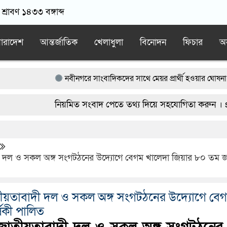
শ্রাবণ ১৪৩৩ বঙ্গাব্দ
ারাদেশ
আন্তর্জাতিক
খেলাধুলা
বিনোদন
ফিচার
অন
নবীনগরে সাংবাদিকদের সাথে মেয়র প্রার্থী হওয়ার ঘোষনা দিয়ে বিএনপি ন
নবীনগরে সন্ত্রাসীদের হামলায় র‍্যাবের ৩ সদস্য আহত, দেশীয় অস্ত্রসহ গ্রে
নিয়মিত সংবাদ পেতে তথ্য দিয়ে সহযোগিতা করুন । startvbd2
নিয়োমিত অফিস করেন না নবীনগর পৌরসভার নির্বাহী কর্মকর্তা
নবীন
নবীনগরে ধান মাড়াই মেশিনে শ্রমিকের হাতের কবজি বিচ্ছিন্ন
নবীনগর
ী দল ও সকল অঙ্গ সংগটঠনের উদ্যোগে বেগম খালেদা জিয়ার ৮০ তম জন্
তীয়তাবাদী দল ও সকল অঙ্গ সংগটঠনের উদ্যোগে বে
ষিকী পালিত