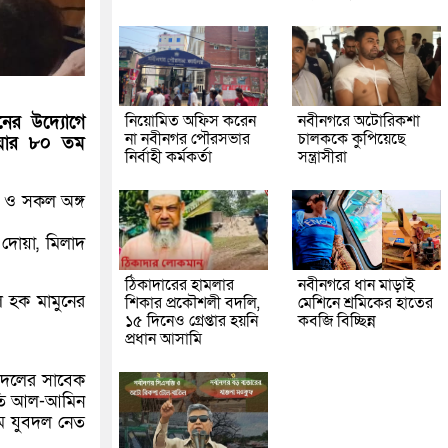
নিয়োমিত অফিস করেন
নবীনগরে অটোরিকশা
নের উদ্যোগে
না নবীনগর পৌরসভার
চালককে কুপিয়েছে
িয়ার ৮০ তম
নির্বাহী কর্মকর্তা
সন্ত্রাসীরা
দল ও সকল অঙ্গ
দোয়া, মিলাদ
ঠিকাদারের হামলার
নবীনগরে ধান মাড়াই
ল হক মামুনের
শিকার প্রকৌশলী বদলি,
মেশিনে শ্রমিকের হাতের
১৫ দিনেও গ্রেপ্তার হয়নি
কবজি বিচ্ছিন্ন
প্রধান আসামি
র দলের সাবেক
াপতি আল-আমিন
াম যুবদল নেত