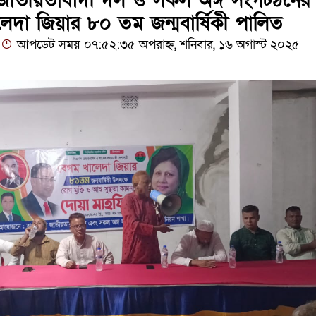
 জাতীয়তাবাদী দল ও সকল অঙ্গ সংগটঠনের
েদা জিয়ার ৮০ তম জন্মবার্ষিকী পালিত
আপডেট সময় ০৭:৫২:৩৫ অপরাহ্ন, শনিবার, ১৬ অগাস্ট ২০২৫