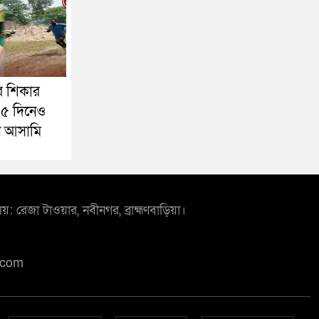
র শিকার
১৫ দিনেও
ধান আসামি
লয়: রেজা টাওয়ার, নবীনগর, ব্রাহ্মণবাড়িয়া।
.com