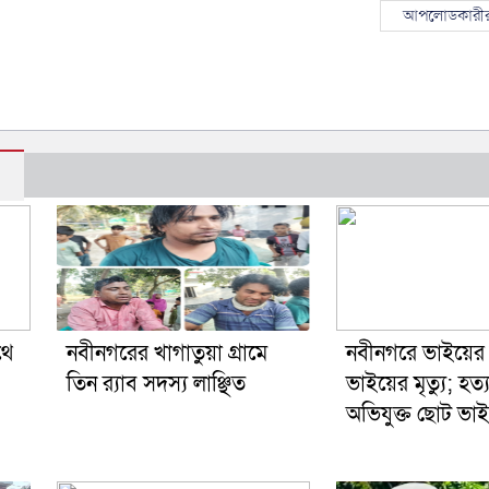
আপলোডকারীর
থে
নবীনগরের খাগাতুয়া গ্রামে
নবীনগরে ভাইয়ে
তিন র‍্যাব সদস্য লাঞ্ছিত
ভাইয়ের মৃত্যু; হত্
অভিযুক্ত ছোট ভাই