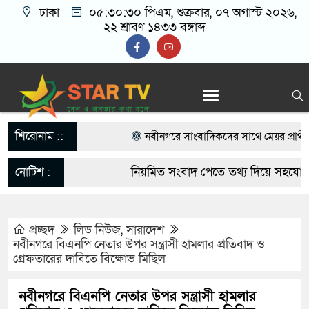
ঢাকা
০৫:৩০:৩০ পিএম
, শুক্রবার, ০৭ অগাস্ট ২০২৬,
২২ শ্রাবণ ১৪৩৩ বঙ্গাব্দ
শিরোনাম ::
নবীনগরে সাংবাদিকদের সাথে মেয়র প্রার্থী হ
বিএনপি নেতা মাসুদ রানা’র মতবিনিময়
নোটিশ :
নিয়মিত সংবাদ পেতে তথ্য দিয়ে সহযোগিতা
নবীনগরে ছাত্রের মায়ের সঙ্গে আপত্তিকর অবস্থায়
startvbd20@gmail.com
আটক
প্রচ্ছদ
লিড নিউজ
,
সারাদেশ
নবীনগরে বিএনপি নেতার উপর সন্ত্রাসী হামলার প্রতিবাদ ও
নবীনগরে সন্ত্রাসীদের হামলায় র‍্যাবের ৩ সদস্
গ্রেফতারের দাবিতে বিক্ষোভ মিছিল
গ্রেফতার ৫
নবীনগরে বিএনপি নেতার উপর সন্ত্রাসী হামলার