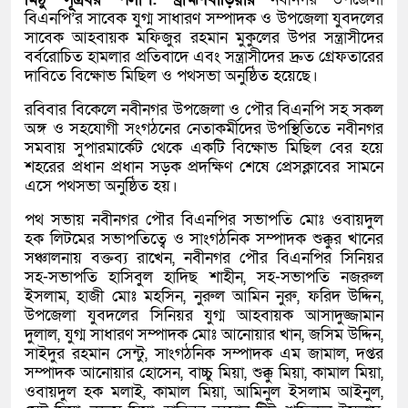
বিএনপি’র সাবেক যুগ্ম সাধারণ সম্পাদক ও উপজেলা যুবদলের
সাবেক আহবায়ক মফিজুর রহমান মুকুলের উপর সন্ত্রাসীদের
বর্বরোচিত হামলার প্রতিবাদে এবং সন্ত্রাসীদের দ্রুত গ্রেফতারের
দাবিতে বিক্ষোভ মিছিল ও পথসভা অনুষ্ঠিত হয়েছে।
রবিবার বিকেলে নবীনগর উপজেলা ও পৌর বিএনপি সহ সকল
অঙ্গ ও সহযোগী সংগঠনের নেতাকর্মীদের উপস্থিতিতে নবীনগর
সমবায় সুপারমার্কেট থেকে একটি বিক্ষোভ মিছিল বের হয়ে
শহরের প্রধান প্রধান সড়ক প্রদক্ষিণ শেষে প্রেসক্লাবের সামনে
এসে পথসভা অনুষ্ঠিত হয়।
পথ সভায় নবীনগর পৌর বিএনপির সভাপতি মোঃ ওবায়দুল
হক লিটমের সভাপতিত্বে ও সাংগঠনিক সম্পাদক শুক্কুর খানের
সঞ্চালনায় বক্তব্য রাখেন, নবীনগর পৌর বিএনপির সিনিয়র
সহ-সভাপতি হাসিবুল হাদিছ শাহীন, সহ-সভাপতি নজরুল
ইসলাম, হাজী মোঃ মহসিন, নুরুল আমিন নুরু, ফরিদ উদ্দিন,
উপজেলা যুবদলের সিনিয়র যুগ্ম আহবায়ক আসাদুজ্জামান
দুলাল, যুগ্ম সাধারণ সম্পাদক মোঃ আনোয়ার খান, জসিম উদ্দিন,
সাইদুর রহমান সেন্টু, সাংগঠনিক সম্পাদক এম জামাল, দপ্তর
সম্পাদক আনোয়ার হোসেন, বাচ্চু মিয়া, শুক্কু মিয়া, কামাল মিয়া,
ওবায়দুল হক মলাই, কামাল মিয়া, আমিনুল ইসলাম আইনুল,