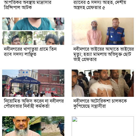
আপত্তিকর অবস্থায় মাদ্রাসার
র‍্যাবের ৩ সদস্য আহত, দেশীয়
প্রিন্সিপাল আটক
অস্ত্রসহ গ্রেফতার ৫
নবীনগরের খাগাতুয়া গ্রামে তিন
নবীনগরে ভাইয়ের আঘাতে ভাইয়ের
র‍্যাব সদস্য লাঞ্ছিত
মৃত্যু; হত্যা মামলায় অভিযুক্ত ছোট
ভাই গ্রেফতার
নিয়োমিত অফিস করেন না নবীনগর
নবীনগরে অটোরিকশা চালককে
পৌরসভার নির্বাহী কর্মকর্তা
কুপিয়েছে সন্ত্রাসীরা