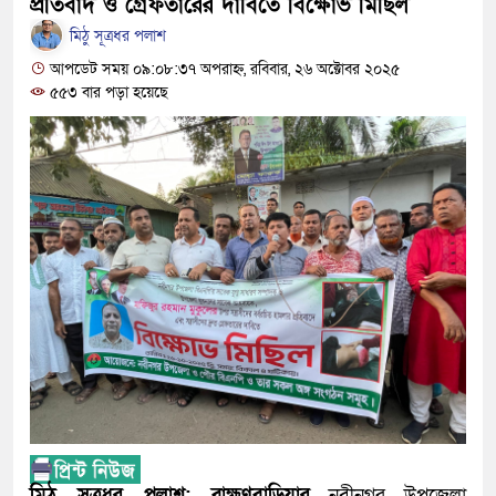
নবীনগরের খাগাতুয়া গ্রামে তিন র‍্যাব সদস্য লা
প্রতিবাদ ও গ্রেফতারের দাবিতে বিক্ষোভ মিছিল
মিঠু সূত্রধর পলাশ
নবীনগরে ভাইয়ের আঘাতে ভাইয়ের মৃত্যু; হত্য
আপডেট সময় ০৯:০৮:৩৭ অপরাহ্ন, রবিবার, ২৬ অক্টোবর ২০২৫
৫৫৩ বার পড়া হয়েছে
ছোট ভাই গ্রেফতার
নিয়োমিত অফিস করেন না নবীনগর পৌরসভার নির
নবীনগরে অটোরিকশা চালককে কুপিয়েছে সন্ত্র
ঠিকাদারের হামলার শিকার প্রকৌশলী বদলি, ১৫ 
প্রধান আসামি
নবীনগরে ধান মাড়াই মেশিনে শ্রমিকের হাতের 
নবীনগরে জনবান্ধব তিন সিদ্ধান্তের প্রশংসায়
মান্নান
মিঠু সূত্রধর পলাশ: ব্রাহ্মণবাড়িয়ার
নবীনগর উপজেলা