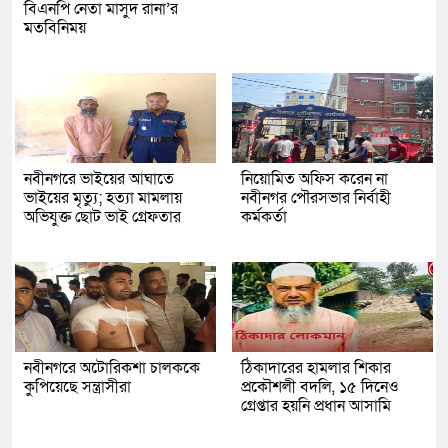
বিএনপি নেতা মাসুদ রানা’র
মতবিনিময়
নবীনগরে ভাইয়ের আঘাতে
নিয়োমিত অফিস করেন না
ভাইয়ের মৃত্যু; হত্যা মামলায়
নবীনগর পৌরসভার নির্বাহী
অভিযুক্ত ছোট ভাই গ্রেফতার
কর্মকর্তা
নবীনগরে অটোরিকশা চালককে
ঠিকাদারের হামলার শিকার
কুপিয়েছে সন্ত্রাসীরা
প্রকৌশলী বদলি, ১৫ দিনেও
গ্রেপ্তার হয়নি প্রধান আসামি