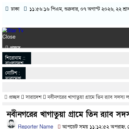
ঢাকা
১১:৫৬:১৭ পিএম
, শুক্রবার, ০৭ অগাস্ট ২০২৬, ২২ শ্রা
Close
প্রচ্ছদ
শিরোনাম ::
ন
বাংলাদেশ
ন
নোটিশ :
নি
সারাদেশ
ন
আন্তর্জাতিক
ন
প্রচ্ছদ
সারাদেশ
নবীনগরের খাগাতুয়া গ্রামে তিন র‍্যাব সদস্য ল
খেলাধুলা
নবীনগরের খাগাতুয়া গ্রামে তিন র‍্যাব সদস্
বিনোদন
Reporter Name
আপডেট সময় ১১:১২:৫২ অপরাহ্ন, 