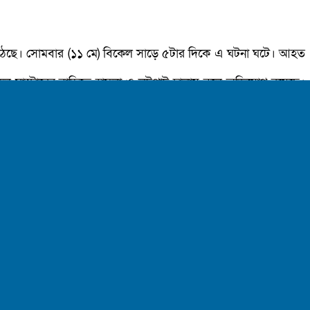
োগ উঠেছে। সোমবার (১১ মে) বিকেল সাড়ে ৫টার দিকে এ ঘটনা ঘটে। আহত
 মুকুল মাস্টারের বাড়িতে হামলা ও লুটপাট চালায় বলে অভিযোগ রয়েছে।
ট ফারুক ছাড়া বাকি তিনজনকে মারধর করে আহত করা হয় বলে অভিযোগ
 করে লাঞ্ছিত ও মারধর করে। পরে হামলাকারীরা তাদের জোরপূর্বক একটি
সদস্যরা সেখান থেকে মুক্ত হয়ে নবীনগর উপজেলা স্বাস্থ্য কমপ্লেক্সে
 এবং ঘরের মালামাল লুটপাট করে নিয়ে গেছে।
র যাওয়ার পথে তাদের আটক করে লাঞ্ছিত করা হয়। ঘটনাটি গুরুত্বসহকারে
েরা ও আচার আচার-আচরণ সন্দেহজনক ছিলো। সে কারনেই তারা হামলার