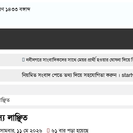
বণ ১৪৩৩ বঙ্গাব্দ
বীনগরে সাংবাদিকদের সাথে মেয়র প্রার্থী হওয়ার ঘোষনা দিয়ে বিএনপি নেতা মা
বীনগরে সন্ত্রাসীদের হামলায় র‍্যাবের ৩ সদস্য আহত, দেশীয় অস্ত্রসহ গ্রেফতার ৫
য়মিত সংবাদ পেতে তথ্য দিয়ে সহযোগিতা করুন । startvbd20@gm
িয়োমিত অফিস করেন না নবীনগর পৌরসভার নির্বাহী কর্মকর্তা
নবীনগরে অট
বীনগরে ধান মাড়াই মেশিনে শ্রমিকের হাতের কবজি বিচ্ছিন্ন
নবীনগরে জনবান্
াঞ্ছিত
য লাঞ্ছিত
সোমবার, ১১ মে ২০২৬
৬১ বার পড়া হয়েছে