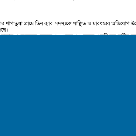
েলার খাগাতুয়া গ্রামে তিন র‍্যাব সদস্যকে লাঞ্ছিত ও মারধরের অভিয
গেছে।
ের শফিক, সাদ্দাম ও আলমের নেতৃত্বে ৩০ থেকে ৩৫ জনের একটি দল স্থানীয়
ে।
 রাশেদ, কনস্টেবল মালেক ও কনস্টেবল কাজল। তাদের মধ্যে সার্জেন্
রামপুরে যাচ্ছিলেন। পথিমধ্যে শফিকের নেতৃত্বাধীন দল তাদের গতিরোধ
রা।
পৌঁছায়। তবে আইনশৃঙ্খলা বাহিনীর সদস্যরা পৌঁছানোর আগেই আহত র‍্যাব 
লাই দিতে হয়েছে।
 সিভিলে কাজ করি, যেন সহজে আমাদের চিনতে না পারে।”
করে বলেন, শফিক বাহিনী তাদের বাড়িতে হামলা চালিয়ে মারধর করেছে
্যাব গোয়েন্দা শাখায় কর্মরত চার সদস্য অফিসিয়াল কাজে বাঞ্ছারামপু
ও পাওয়া যায়। নাম প্রকাশে অনিচ্ছুক অনেকেই জানান, তাদের চলাফ