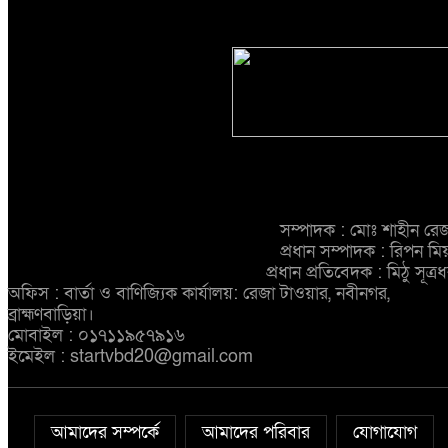
বদলি, ১৫ দিনেও গ্রেপ্তার হয়নি প্রধান
শ্রমিকের হাতের কবজি বিচ্ছিন্ন
আসামি
নবীনগরে জনবান্ধব তিন
সিদ্ধান্তের প্রশংসায় ভাসছেন এমপি
আব্দুল মান্নান
সম্পাদক : মোঃ শাহীন রে
প্রধান সম্পাদক : রিপন মি
প্রধান প্রতিবেদক : মিঠু সূত্র
অফিস : বার্তা ও বাণিজ্যিক কার্যালয়: রেজা টাওয়ার, নবীনগর,
ব্রাহ্মণবাড়িয়া।
মোবাইল : ০১৭১১৯৫৭৯১৬
ইমেইল : startvbd20@gmail.com
আমাদের সম্পর্কে
আমাদের পরিবার
যোগাযোগ