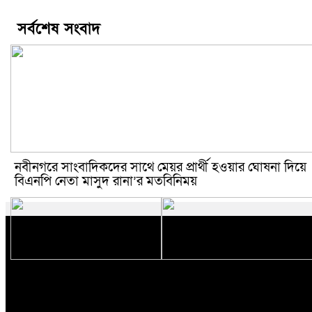
সর্বশেষ সংবাদ
নবীনগরে সাংবাদিকদের সাথে মেয়র প্রার্থী হওয়ার ঘোষনা দিয়ে
বিএনপি নেতা মাসুদ রানা’র মতবিনিময়
নবীনগরে ছাত্রের মায়ের সঙ্গে
নবীনগরে সন্ত্রাসীদের হামলায় র‍্যাবের
আপত্তিকর অবস্থায় মাদ্রাসার
৩ সদস্য আহত, দেশীয় অস্ত্রসহ
প্রিন্সিপাল আটক
গ্রেফতার ৫