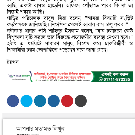
আছি, একটা বাসও ছাড়েনি। অফিসে পৌঁছাতে পারব কি না তা
নিয়েই শঙ্কায় আছি।”
‎গাড়ির পরিচালক বাবুল মিয়া বলেন, “আমরা বিষয়টি সংশ্লিষ্ট
কর্তৃপক্ষকে জানিয়েছি। নির্দেশনা পেলেই আবার বাস চালু করব।”
‎নবীনগর থানার ওসি শাহিনুর ইসলাম বলেন, “যান চলাচলে কেউ
বিশৃঙ্খলা সৃষ্টি করলে তার বিরুদ্ধে প্রয়োজনীয় ব্যবস্থা নেওয়া হবে।”
‎হঠাৎ এ ধর্মঘটে সাধারণ মানুষ, বিশেষ করে চাকরিজীবী ও
শিক্ষার্থীরা চরম ভোগান্তিতে পড়েছেন বলে জানা গেছে।
ট্যাগস
আপনার মতামত লিখুন