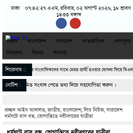
ঢাকা
০৭:৪২:২৭ এএম
, রবিবার, ০২ অগাস্ট ২০২৬, ১৮ শ্রাবণ
১৪৩৩ বঙ্গাব্দ
প্রচ্ছদ
বাংলাদেশ
সারাদেশ
আন্তর্জাতিক
খেলাধুলা
বিনোদন
ফিচার
অন্যান্য
শিরোনাম ::
নবীনগরে সাংবাদিকদের সাথে মেয়র প্রার্থী হওয়ার ঘোষনা দিয়ে বিএনপ
মাসুদ রানা’র মতবিনিময়
নোটিশ :
নিয়মিত সংবাদ পেতে তথ্য দিয়ে সহযোগিতা করুন ।
নবীনগরে ছাত্রের মায়ের সঙ্গে আপত্তিকর অবস্থায় মাদ্রাসার প্রিন্সিপাল
startvbd20@gmail.com
নবীনগরে সন্ত্রাসীদের হামলায় র‍্যাবের ৩ সদস্য আহত, দেশীয় অস্ত্রসহ গ্
প্রচ্ছদ
আইন আদালত
,
জাতীয়
,
বাংলাদেশ
,
লিড নিউজ
,
সারাদেশ
ধর্মঘটে বাস বন্ধ, ভোগান্তিতে নবীনগরের যাত্রীরা
৫
ধর্মঘটে বাস বন্ধ, ভোগান্তিতে নবীনগরের যাত্রীরা
নবীনগরের খাগাতুয়া গ্রামে তিন র‍্যাব সদস্য লাঞ্ছিত