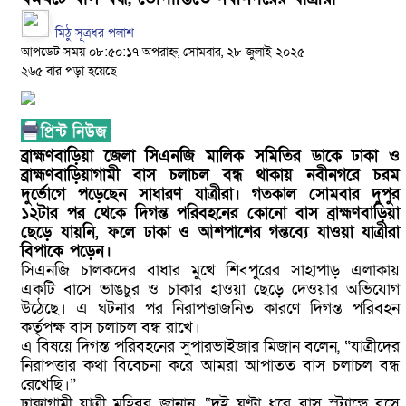
মিঠু সূত্রধর পলাশ
নবীনগরে ভাইয়ের আঘাতে ভাইয়ের মৃত্যু; হত্যা মামলায় অভিযুক্ত ছোট
আপডেট সময় ০৮:৫০:১৭ অপরাহ্ন, সোমবার, ২৮ জুলাই ২০২৫
২৬৫ বার পড়া হয়েছে
গ্রেফতার
নিয়োমিত অফিস করেন না নবীনগর পৌরসভার নির্বাহী কর্মকর্তা
নবীনগরে অটোরিকশা চালককে কুপিয়েছে সন্ত্রাসীরা
ব্রাহ্মণবাড়িয়া ‎জেলা সিএনজি মালিক সমিতির ডাকে ঢাকা ও
ব্রাহ্মণবাড়িয়াগামী বাস চলাচল বন্ধ থাকায় নবীনগরে চরম
ঠিকাদারের হামলার শিকার প্রকৌশলী বদলি, ১৫ দিনেও গ্রেপ্তার হয়নি প্
দুর্ভোগে পড়েছেন সাধারণ যাত্রীরা। গতকাল সোমবার দুপুর
১২টার পর থেকে দিগন্ত পরিবহনের কোনো বাস ব্রাহ্মণবাড়িয়া
আসামি
ছেড়ে যায়নি, ফলে ঢাকা ও আশপাশের গন্তব্যে যাওয়া যাত্রীরা
বিপাকে পড়েন।
নবীনগরে ধান মাড়াই মেশিনে শ্রমিকের হাতের কবজি বিচ্ছিন্ন
‎সিএনজি চালকদের বাধার মুখে শিবপুরের সাহাপাড় এলাকায়
একটি বাসে ভাঙচুর ও চাকার হাওয়া ছেড়ে দেওয়ার অভিযোগ
নবীনগরে জনবান্ধব তিন সিদ্ধান্তের প্রশংসায় ভাসছেন এমপি আব্দুল মান
উঠেছে। এ ঘটনার পর নিরাপত্তাজনিত কারণে দিগন্ত পরিবহন
কর্তৃপক্ষ বাস চলাচল বন্ধ রাখে।
‎এ বিষয়ে দিগন্ত পরিবহনের সুপারভাইজার মিজান বলেন, “যাত্রীদের
নিরাপত্তার কথা বিবেচনা করে আমরা আপাতত বাস চলাচল বন্ধ
রেখেছি।”
‎ঢাকাগামী যাত্রী মহিবুর জানান, “দুই ঘণ্টা ধরে বাস স্ট্যান্ডে বসে