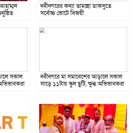
 আহাম্মদ
নবীনগরের কন্যা তামান্না ডাকসুতে
ুষ্ঠিত
সর্বোচ্চ ভোটে বিজয়ী
ন্না ডাকসুতে সর্বোচ্চ ভোটে বিজয়ী
নব
ছু
ড়ালে সকাল
নবীনগরে মা সমাবেশের আড়ালে সকাল
্ধ অভিভাবকরা
সাড়ে ১১টায় স্কুল ছুটি, ক্ষুব্ধ অভিভাবকরা