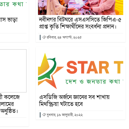
 বাস ভাড়া
নবীনগর বিটঘরে এসএসসিতে জিপিএ-৫
প্রাপ্ত কৃতি শিক্ষার্থীদের সংবর্ধনা প্রদান।
রবিবার, ২৪ অগাস্ট, ২০২৫
গ্রী কলেজে
এসডিজি অর্জনে জ্ঞানের সব শাখায়
সলামের
মিথস্ক্রিয়া ঘটাতে হবে
অনুষ্ঠিত।
বুধবার, ১৯ জানুয়ারী, ২০২২