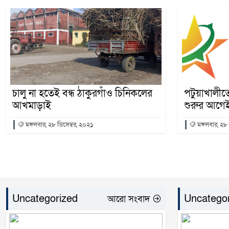
চালু না হতেই বন্ধ ঠাকুরগাঁও চিনিকলের
পটুয়াখালী
আখমাড়াই
শুরুর আগেই
মঙ্গলবার, ২৮ ডিসেম্বর, ২০২১
মঙ্গলবার, ২৮
Uncategorized
Uncatego
আরো সংবাদ