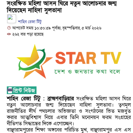
সংরক্ষিত মহিলা আসন ঘিরে নতুন আলোচনার জন্ম
নবীনগরের খাগাতুয়া গ্রামে তিন র‍্যাব সদস্য লা
দিয়েছেন নাহিদা সুলতানা
নবীনগরে ভাইয়ের আঘাতে ভাইয়ের মৃত্যু; হত্য
শাহিন রেজা টিটু
আপডেট সময় ১০:৫০:৫৯ পূর্বাহ্ন, বৃহস্পতিবার, ৫ মার্চ ২০২৬
ভাই গ্রেফতার
২৬২ বার পড়া হয়েছে
নিয়োমিত অফিস করেন না নবীনগর পৌরসভার নির
নবীনগরে অটোরিকশা চালককে কুপিয়েছে সন্ত্র
ঠিকাদারের হামলার শিকার প্রকৌশলী বদলি, ১৫ 
প্রধান আসামি
নবীনগরে ধান মাড়াই মেশিনে শ্রমিকের হাতের ক
শাহিন রেজা টিটু : ব্রাহ্মণবাড়িয়ার
সংরক্ষিত মহিলা আসন ঘিরে
নতুন আলোচনার জন্ম দিয়েছেন নাহিদা সুলতানা। তৃণমূল
নবীনগরে জনবান্ধব তিন সিদ্ধান্তের প্রশংসায়
রাজনীতির দীর্ঘ পথচলার অভিজ্ঞতা ও সংগঠনের ভিত মজবুত
করার আত্মবিশ্বাস নিয়ে এবার তিনি মনোনয়ন ফরম সংগ্রহের
মান্নান
নীতিগত সিদ্ধান্তের দিকে এগোচ্ছেন।
বাঞ্ছারামপুরের শিক্ষা অঙ্গনের পরিচিত মুখ, বাঞ্ছারামপুর এস এস