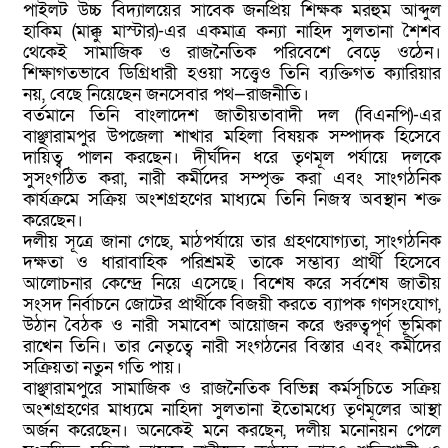
পাইলট উচ্চ বিদ্যালয়ের সাবেক জনপ্রিয় শিক্ষক মরহুম আব্দুল
হাকিম (মাক্কু মাস্টার)-এর একমাত্র কন্যা নাহিদ সুলতানা শৈশব
থেকেই সামাজিক ও রাজনৈতিক পরিবেশে বেড়ে ওঠেন।
শিক্ষাগতভাবে ডিগ্রিধারী হওয়া সত্ত্বেও তিনি ব্যক্তিগত ক্যারিয়ার
নয়, বেছে নিয়েছেন জনসেবার পথ—রাজনীতি।
বর্তমানে তিনি বাংলাদেশ জাতীয়তাবাদী দল (বিএনপি)-এর
বাঞ্ছারামপুর উপজেলা শাখার মহিলা বিষয়ক সম্পাদক হিসেবে
দায়িত্ব পালন করছেন। দীর্ঘদিন ধরে তৃণমূল পর্যায়ে দলকে
সুসংগঠিত করা, নারী কর্মীদের সম্পৃক্ত করা এবং সাংগঠনিক
কার্যক্রমে সক্রিয় অংশগ্রহণের মাধ্যমে তিনি নিজস্ব অবস্থান শক্ত
করেছেন।
দলীয় সূত্রে জানা গেছে, মাঠপর্যায়ে তার গ্রহণযোগ্যতা, সাংগঠনিক
দক্ষতা ও ধারাবাহিক পরিশ্রমই তাকে সম্ভাব্য প্রার্থী হিসেবে
আলোচনার কেন্দ্রে নিয়ে এসেছে। বিশেষ করে সর্বশেষ জাতীয়
সংসদ নির্বাচনে জোটের প্রার্থীকে বিজয়ী করতে ব্যাপক গণসংযোগ,
উঠান বৈঠক ও নারী সমাবেশ আয়োজন করে গুরুত্বপূর্ণ ভূমিকা
রাখেন তিনি। তার নেতৃত্বে নারী সংগঠনের বিস্তার এবং কর্মীদের
সক্রিয়তা নতুন গতি পায়।
বাঞ্ছারামপুরে সামাজিক ও রাজনৈতিক বিভিন্ন কর্মসূচিতে সক্রিয়
অংশগ্রহণের মাধ্যমে নাহিদা সুলতানা ইতোমধ্যে তৃণমূলের আস্থা
অর্জন করেছেন। অনেকেই মনে করছেন, দলীয় মনোনয়ন পেলে