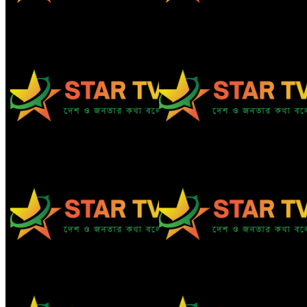
নবীনগরে ছাত্রের মায়ের সঙ্গে
নবীনগরে সন্ত্রাসীদের হামলায় র‍্যাবের
আপত্তিকর অবস্থায় মাদ্রাসার
৩ সদস্য আহত, দেশীয় অস্ত্রসহ
প্রিন্সিপাল আটক
গ্রেফতার ৫
নবীনগরের খাগাতুয়া গ্রামে তিন র‍্যাব
নবীনগরে ভাইয়ের আঘাতে ভাইয়ের
সদস্য লাঞ্ছিত
মৃত্যু; হত্যা মামলায় অভিযুক্ত ছোট
ভাই গ্রেফতার
নিয়োমিত অফিস করেন না নবীনগর
নবীনগরে অটোরিকশা চালককে
পৌরসভার নির্বাহী কর্মকর্তা
কুপিয়েছে সন্ত্রাসীরা