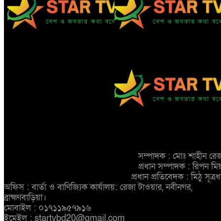
ঠিকাদারের হামলার শিকার প্রকৌশলী
নবীনগরে ধান মাড়াই মেশিনে
বদলি, ১৫ দিনেও গ্রেপ্তার হয়নি প্রধান
শ্রমিকের হাতের কবজি বিচ্ছিন্ন
আসামি
নবীনগরে জনবান্ধব তিন
সিদ্ধান্তের প্রশংসায় ভাসছেন এমপি
আব্দুল মান্নান
সম্পাদক : মোঃ শাহীন রে
প্রধান সম্পাদক : রিপন মি
প্রধান প্রতিবেদক : মিঠু সূত্র
অফিস : বার্তা ও বাণিজ্যিক কার্যালয়: রেজা টাওয়ার, নবীনগর,
ব্রাহ্মণবাড়িয়া।
মোবাইল : ০১৭১১৯৫৭৯১৬
ইমেইল : startvbd20@gmail.com