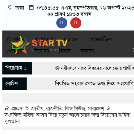
ঢাকা
০৭:৪৫:৫৬ এএম
, বৃহস্পতিবার, ০৬ অগাস্ট ২০২৬
২২ শ্রাবণ ১৪৩৩ বঙ্গাব্দ
প্রচ্ছদ
বাংলাদেশ
সারাদেশ
আন্তর্জাতিক
খেলাধুলা
বিনোদন
ফিচার
অন্যান্য
শিরোনাম ::
নবীনগরে সাংবাদিকদের সাথে মেয়র প্রার্থী হ
নেতা মাসুদ রানা’র মতবিনিময়
নোটিশ :
নিয়মিত সংবাদ পেতে তথ্য দিয়ে সহযোগিতা
নবীনগরে ছাত্রের মায়ের সঙ্গে আপত্তিকর অবস্থায় 
startvbd20@gmail.com
আটক
প্রচ্ছদ
জাতীয়
,
রাজনীতি
,
লিড নিউজ
,
সারাদেশ
সংরক্ষিত মহিলা আসন ঘিরে নতুন আলোচনার জন্ম দিয়েছেন নাহিদা
নবীনগরে সন্ত্রাসীদের হামলায় র‍্যাবের ৩ সদস্
সুলতানা
গ্রেফতার ৫