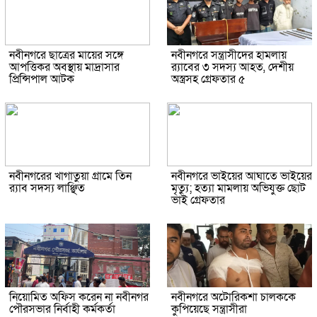
নবীনগরে ছাত্রের মায়ের সঙ্গে
নবীনগরে সন্ত্রাসীদের হামলায়
আপত্তিকর অবস্থায় মাদ্রাসার
র‍্যাবের ৩ সদস্য আহত, দেশীয়
প্রিন্সিপাল আটক
অস্ত্রসহ গ্রেফতার ৫
নবীনগরের খাগাতুয়া গ্রামে তিন
নবীনগরে ভাইয়ের আঘাতে ভাইয়ের
র‍্যাব সদস্য লাঞ্ছিত
মৃত্যু; হত্যা মামলায় অভিযুক্ত ছোট
ভাই গ্রেফতার
নিয়োমিত অফিস করেন না নবীনগর
নবীনগরে অটোরিকশা চালককে
পৌরসভার নির্বাহী কর্মকর্তা
কুপিয়েছে সন্ত্রাসীরা