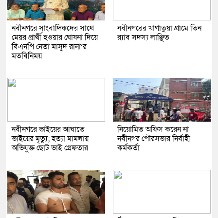
নবীনগরে সাংবাদিকদের সাথে
নবীনগরের খাগাতুয়া গ্রামে তিন
মেয়র প্রার্থী হওয়ার ঘোষনা দিয়ে
র‍্যাব সদস্য লাঞ্ছিত
বিএনপি নেতা মাসুদ রানা’র
মতবিনিময়
নবীনগরে ভাইয়ের আঘাতে
নিয়োমিত অফিস করেন না
ভাইয়ের মৃত্যু; হত্যা মামলায়
নবীনগর পৌরসভার নির্বাহী
অভিযুক্ত ছোট ভাই গ্রেফতার
কর্মকর্তা