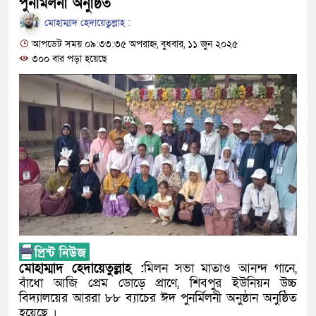
নবীনগরের খাগাতুয়া গ্রামে তিন র‍্যাব সদস্য লাঞ্ছিত
পুনর্মিলনী অনুষ্ঠিত
মোহাম্মাদ হেদায়েতুল্লাহ :
নবীনগরে ভাইয়ের আঘাতে ভাইয়ের মৃত্যু; হত্যা মামলা
আপডেট সময় ০৯:৩৩:৩৫ অপরাহ্ন, বুধবার, ১১ জুন ২০২৫
৩০০ বার পড়া হয়েছে
ছোট ভাই গ্রেফতার
নিয়োমিত অফিস করেন না নবীনগর পৌরসভার নির্বাহী 
নবীনগরে অটোরিকশা চালককে কুপিয়েছে সন্ত্রাসীরা
ঠিকাদারের হামলার শিকার প্রকৌশলী বদলি, ১৫ দিনেও 
প্রধান আসামি
নবীনগরে ধান মাড়াই মেশিনে শ্রমিকের হাতের কবজি বি
নবীনগরে জনবান্ধব তিন সিদ্ধান্তের প্রশংসায় ভাসছেন
মোহাম্মাদ হেদায়েতুল্লাহ :
মিলন সভা মাতাও আনন্দ গানে,
মান্নান
বাঁধো আজি প্রেম ডোড়ে প্রাণে, শিবপুর ইউনিয়ন উচ্চ
বিদ্যালয়ের আররা ৮৮ ব্যাচের ঈদ পুনর্মিলনী অনুষ্ঠান অনুষ্ঠিত
হয়েছে ।