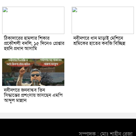
ঠিকাদারের হামলার শিকার
নবীনগরে ধান মাড়াই মেশিনে
প্রকৌশলী বদলি, ১৫ দিনেও গ্রেপ্তার
শ্রমিকের হাতের কবজি বিচ্ছিন্ন
হয়নি প্রধান আসামি
নবীনগরে জনবান্ধব তিন
সিদ্ধান্তের প্রশংসায় ভাসছেন এমপি
আব্দুল মান্নান
সম্পাদক : মোঃ শাহীন রেজা