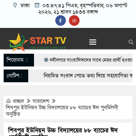
ঢাকা
০৩:৪৭:৪২ পিএম
, বৃহস্পতিবার, ০৬ অগাস্ট
২০২৬, ২১ শ্রাবণ ১৪৩৩ বঙ্গাব্দ
শিরোনাম ::
নবীনগরে সাংবাদিকদের সাথে মেয়র প্রার্থী হওয়ার ঘো
বিএনপি নেতা মাসুদ রানা’র মতবিনিময়
নোটিশ :
নিয়মিত সংবাদ পেতে তথ্য দিয়ে সহযোগিতা করুন
নবীনগরে ছাত্রের মায়ের সঙ্গে আপত্তিকর অবস্থায় মাদ্রাস
startvbd20@gmail.com
আটক
প্রচ্ছদ
সারাদেশ
শিবপুর ইউনিয়ন উচ্চ বিদ্যালয়ের ৮৮ ব্যাচের ঈদ পুনর্মিলনী
নবীনগরে সন্ত্রাসীদের হামলায় র‍্যাবের ৩ সদস্য আহত, 
অনুষ্ঠিত
গ্রেফতার ৫
শিবপুর ইউনিয়ন উচ্চ বিদ্যালয়ের ৮৮ ব্যাচের ঈদ