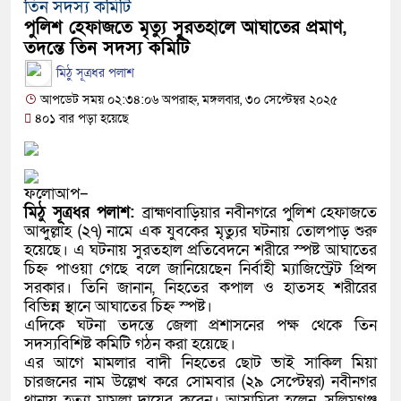
তিন সদস্য কমিটি
নবীনগরের খাগাতুয়া গ্রামে তিন র‍্যাব সদস্য লাঞ্ছিত
পুলিশ হেফাজতে মৃত্যু সুরতহালে আঘাতের প্রমাণ,
নবীনগরে ভাইয়ের আঘাতে ভাইয়ের মৃত্যু; হত্যা মামলায়
তদন্তে তিন সদস্য কমিটি
মিঠু সূত্রধর পলাশ
ভাই গ্রেফতার
আপডেট সময় ০২:৩৪:০৬ অপরাহ্ন, মঙ্গলবার, ৩০ সেপ্টেম্বর ২০২৫
নিয়োমিত অফিস করেন না নবীনগর পৌরসভার নির্বাহী কর
৪০১ বার পড়া হয়েছে
নবীনগরে অটোরিকশা চালককে কুপিয়েছে সন্ত্রাসীরা
ফলোআপ–
ঠিকাদারের হামলার শিকার প্রকৌশলী বদলি, ১৫ দিনেও গ্
মিঠু সূত্রধর পলাশ:
ব্রাহ্মণবাড়িয়ার নবীনগরে পুলিশ হেফাজতে
আব্দুল্লাহ (২৭) নামে এক যুবকের মৃত্যুর ঘটনায় তোলপাড় শুরু
প্রধান আসামি
হয়েছে। এ ঘটনায় সুরতহাল প্রতিবেদনে শরীরে স্পষ্ট আঘাতের
চিহ্ন পাওয়া গেছে বলে জানিয়েছেন নির্বাহী ম্যাজিস্ট্রেট প্রিন্স
নবীনগরে ধান মাড়াই মেশিনে শ্রমিকের হাতের কবজি বিচ্
সরকার। তিনি জানান, নিহতের কপাল ও হাতসহ শরীরের
বিভিন্ন স্থানে আঘাতের চিহ্ন স্পষ্ট।
নবীনগরে জনবান্ধব তিন সিদ্ধান্তের প্রশংসায় ভাসছেন এ
এদিকে ঘটনা তদন্তে জেলা প্রশাসনের পক্ষ থেকে তিন
সদস্যবিশিষ্ট কমিটি গঠন করা হয়েছে।
মান্নান
এর আগে মামলার বাদী নিহতের ছোট ভাই সাকিল মিয়া
চারজনের নাম উল্লেখ করে সোমবার (২৯ সেপ্টেম্বর) নবীনগর
থানায় হত্যা মামলা দায়ের করেন। আসামিরা হলেন, সলিমগঞ্জ