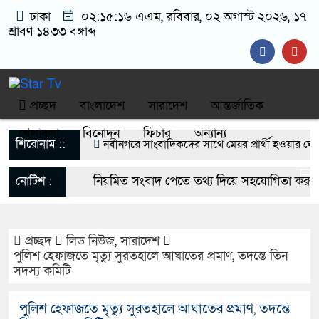
ঢাকা
০২:১৫:১৭ এএম
, রবিবার, ০২ অগাস্ট ২০২৬, ১৭
শ্রাবণ ১৪৩৩ বঙ্গাব্দ
প্রচ্ছদ
বাংলাদেশ
সারাদেশ
আন্তর্জাতিক
খেলাধুলা
বিনোদন
ফিচার
অন্যান্য
শিরোনাম ::
নবীনগরে সাংবাদিকদের সাথে মেয়র প্রার্থী হওয়ার ঘোষন
বিএনপি নেতা মাসুদ রানা’র মতবিনিময়
নোটিশ :
নিয়মিত সংবাদ পেতে তথ্য দিয়ে সহযোগিতা করুন 
নবীনগরে ছাত্রের মায়ের সঙ্গে আপত্তিকর অবস্থায় মাদ্রাসার
startvbd20@gmail.com
আটক
প্রচ্ছদ
লিড নিউজ
,
সারাদেশ
পুলিশ হেফাজতে মৃত্যু সুরতহালে আঘাতের প্রমাণ, তদন্তে তিন
নবীনগরে সন্ত্রাসীদের হামলায় র‍্যাবের ৩ সদস্য আহত, দে
সদস্য কমিটি
গ্রেফতার ৫
পুলিশ হেফাজতে মৃত্যু সুরতহালে আঘাতের প্রমাণ, তদন্তে