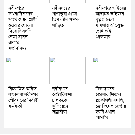
নবীনগরে
নবীনগরের
নবীনগরে ভাইয়ের
সাংবাদিকদের
খাগাতুয়া গ্রামে
আঘাতে ভাইয়ের
সাথে মেয়র প্রার্থী
তিন র‍্যাব সদস্য
মৃত্যু; হত্যা
হওয়ার ঘোষনা
লাঞ্ছিত
মামলায় অভিযুক্ত
দিয়ে বিএনপি
ছোট ভাই
নেতা মাসুদ
গ্রেফতার
রানা’র
মতবিনিময়
নিয়োমিত অফিস
নবীনগরে
ঠিকাদারের
করেন না নবীনগর
অটোরিকশা
হামলার শিকার
পৌরসভার নির্বাহী
চালককে
প্রকৌশলী বদলি,
কর্মকর্তা
কুপিয়েছে
১৫ দিনেও গ্রেপ্তার
সন্ত্রাসীরা
হয়নি প্রধান
আসামি