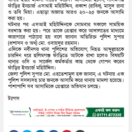
ফাঁড়ির ইনচার্জ এসআই মহিউদ্দিন, প্রকাশ (রাব্বি), মাসুদ রানা
ও তবি মিয়া। এছাড়া অজ্ঞাত আরও ২০–২৫ জনকে আসামি
করা হয়।
ঘটনার পর এসআই মহিউদ্দিনকে সোমবার সকালে সাময়িক
বরখাস্ত করা হয়। পরে তাকে গ্রেপ্তার করে আদালতের মাধ্যমে
কারাগারে পাঠানো হয় বলে জানান অতিরিক্ত পুলিশ সুপার
(প্রশাসন ও অর্থ) মো. ওবায়দুর রহমান।
এদিকে নবীনগর থানা পুলিশের অভিযোগ, নিহত আব্দুল্লাহকে
চারদিন ধরে ছলিমগঞ্জ ফাঁড়িতে আটকে রাখা হলেও বিষয়টি
থানার ওসি ও সার্কেল কর্মকর্তার কাছ থেকে গোপন করেন
ফাঁড়ির ইনচার্জ মহিউদ্দিন।
জেলা পুলিশ সুপার মো. এহতেশামুল হক জানান, এ ঘটনায় এক
পুলিশ সসদ্যসহ চার জনকে আসামি করে থানায় মামলা হয়েছে।
পাশাপাশি সব আসামিকে গ্রেপ্তারে অভিযান চলছে।
ট্যাগস