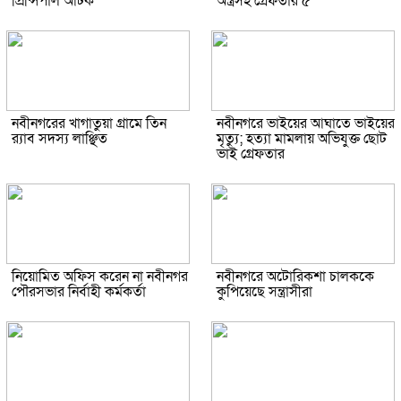
প্রিন্সিপাল আটক
অস্ত্রসহ গ্রেফতার ৫
নবীনগরের খাগাতুয়া গ্রামে তিন
নবীনগরে ভাইয়ের আঘাতে ভাইয়ের
র‍্যাব সদস্য লাঞ্ছিত
মৃত্যু; হত্যা মামলায় অভিযুক্ত ছোট
ভাই গ্রেফতার
নিয়োমিত অফিস করেন না নবীনগর
নবীনগরে অটোরিকশা চালককে
পৌরসভার নির্বাহী কর্মকর্তা
কুপিয়েছে সন্ত্রাসীরা