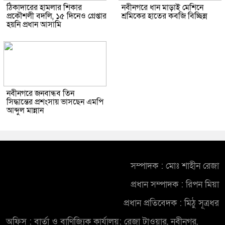
ঠিকাদারের হামলার শিকার
নবীনগরে ধান মাড়াই মেশিনে
প্রকৌশলী বদলি, ১৫ দিনেও গ্রেপ্তার
শ্রমিকের হাতের কবজি বিচ্ছিন্ন
হয়নি প্রধান আসামি
নবীনগরে জনবান্ধব তিন
সিদ্ধান্তের প্রশংসায় ভাসছেন এমপি
আব্দুল মান্নান
সম্পাদক : মোঃ শাহীন রেজা
প্রধান সম্পাদক : রিপন মিয়া
প্রধান প্রতিবেদক : মিঠু সূত্রধর
অফিস : বার্তা ও বাণিজ্যিক কার্যালয়: রেজা টাওয়ার, নবীনগর,