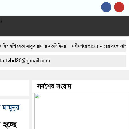
্য
নেতা মাসুদ রানা’র মতবিনিময়
নবীনগরে ছাত্রের মায়ের সঙ্গে আপত্তিকর অবস্থায়
েফতার ৫
নবীনগরের খাগাতুয়া গ্রামে তিন র‍্যাব সদস্য লাঞ্ছিত
নবীনগরে ভাইয়ে
bd20@gmail.com
রে অটোরিকশা চালককে কুপিয়েছে সন্ত্রাসীরা
ঠিকাদারের হামলার শিকার প্রকৌ
জনবান্ধব তিন সিদ্ধান্তের প্রশংসায় ভাসছেন এমপি আব্দুল মান্নান
সর্বশেষ সংবাদ
 মামুনুর
 হচ্ছে