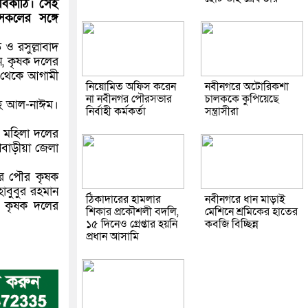
বিকাঠি। সেই
কলের সঙ্গে
ও রসুল্লাবাদ
ন, কৃষক দলের
ন থেকে আগামী
নিয়োমিত অফিস করেন
নবীনগরে অটোরিকশা
না নবীনগর পৌরসভার
চালককে কুপিয়েছে
্লাহ আল-নাঈম।
নির্বাহী কর্মকর্তা
সন্ত্রাসীরা
র মহিলা দলের
ণবাড়ীয়া জেলা
গর পৌর কৃষক
াবুবুর রহমান
ঠিকাদারের হামলার
নবীনগরে ধান মাড়াই
ন কৃষক দলের
শিকার প্রকৌশলী বদলি,
মেশিনে শ্রমিকের হাতের
১৫ দিনেও গ্রেপ্তার হয়নি
কবজি বিচ্ছিন্ন
প্রধান আসামি