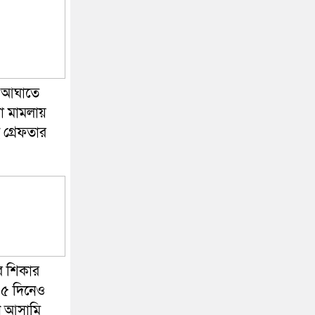
র আঘাতে
যা মামলায়
 গ্রেফতার
র শিকার
১৫ দিনেও
ধান আসামি