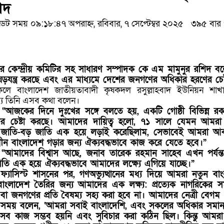
িদ
ট সময় ০৯:১৮:৪৭ অপরাহ্ন, রবিবার, ৭ সেপ্টেম্বর ২০২৫
৩৯৫ বার 
র কেন্দ্রীয় কমিটির সহ সাধারণ সম্পাদক কে এম মামুনুর রশিদ ব
র ষড়যন্ত্র করছে এবং এর মাধ্যমে দেশের জনগণের অধিকার হরণের চেষ
কেলে বাংলাদেশ জাতীয়তাবাদী কৃষকদল রসুল্লাহবাদ ইউনিয়ন শাখার 
্যে তিনি এসব কথা বলেন।
“আজকের দিনে দুঃখের সঙ্গে বলতে হয়, একটি গোষ্ঠী বিভিন্ন রক
রার চেষ্টা করছে। আমাদের দায়িত্ব হলো, ৭১ সালে যেমন আমরা স
 ক্ষুদ্র জাতি-বড় জাতি এক হয়ে লড়াই করেছিলাম, সেভাবেই আমরা 
্বাধীন বাংলাদেশ গড়ার জন্য ঐক্যবদ্ধভাবে কাজ করে যেতে হবে।”
“আমাদের বিশ্বাস আছে, জনাব তারেক রহমান সাহেব এখন পর্যন্
 এক হয়ে ঐক্যবদ্ধভাবে আমাদের লক্ষ্যে এগিয়ে যাচ্ছে।”
যাসিস্ট শাসনের পর, গণঅভ্যুত্থানের মধ্য দিয়ে আমরা নতুন বা
ংলাদেশ তৈরির জন্য আমাদের এক লক্ষ্য: প্রত্যেক নাগরিকের 
বা জনগণের প্রতি বৈষম্য সহ্য করা হবে না। আমাদের নেত্রী বেগম
সময় বলেন, ‘আমরা সবাই বাংলাদেশি, এবং সকলের অধিকার সমান
 কাজ সম্ভব হয়নি এবং সুবিচার করা কঠিন ছিল। কিন্তু আমরা ব