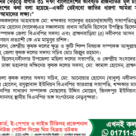
 নেতৃত্বে প্রণীত ৩১ দফা বাংলাদেশের ভবিষ্যত রাজনীতির মূল চা
েশের কথা বলা হয়েছে—একটি রেইনবো জাতির ধারণা আমরা স
আমাদের লক্ষ্য।”
কৃষকদলের আহবায়ক মো: খন্দকার সাদেকুর রহমান(ভাষাণী) সভাপতিত্বে 
াম হোসেন (সাদেক)এর সঞ্চালনায় প্রধান অতিথি হিসেবে উপস্থিত ছিলে
 সম্পাদক জেলা বিএনপির সদস্য এবং ব্রাহ্মণবাড়িয়া (৫) নবীনগর আস
য়ন প্রত্যাশী কে এম মামুনুর রশিদ।
িলেন, কেন্দ্রীয় কৃষক দলের ক্ষুদ্র ও কুটি শিল্প বিষয়ক সম্পাদক আব্দুল
ন, জেলা কৃষক দলের সদস্য সচিব মোঃ জিল্লুর রহমান।
ত ছিলেন,নবীনগর উপজেলা মহিলা দলের সভাপতি, ও কেন্দ্রীয় সংসদে
 ঢাকা মহানগর দক্ষিণের কৃষক দলের সদস্য, মো: কামাল হোসেন, ব্রাহ্ম
া কৃষক দলের সদস্য সচিব, মো: আনোয়ার হোসেন (বাবুল) নবীন
েন, রসুল্লাবাদ ইউনিয়ন বিএনপির ভারপ্রাপ্ত সভাপতি, খন্দকার মাহ
বিএনপির সাধারণ সম্পাদক মোছলেহ উদ্দিন মোছেন, জিনদপুর ইউনিয়
সানসহ স্থানীয় বিএনপির অঙ্গ সংগঠনের নেতৃবৃন্দরা।