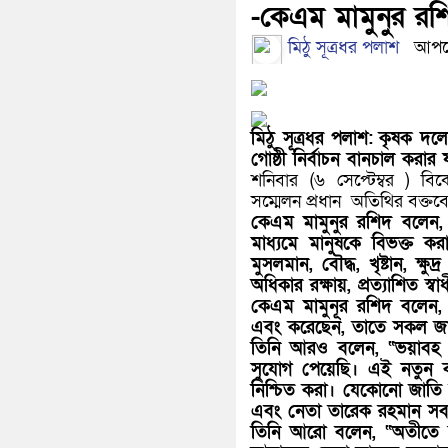
-কেএম মামুনুর রশ
মিঠু সূত্রধর পলাশ
আপডে
মিঠু সূত্রধর পলাশ:
কৃষক দলে
গোষ্ঠী নির্বাচন বানচাল করা
শনিবার (৬ সেপ্টেম্বর ) বি
সম্মেলন প্রধান অতিথির বক্তব
কেএম মামুনুর রশিদ বলেন, 
মাধ্যমে মানুষকে বিভক্ত ক
মুসলমান, বৌদ্ধ, খৃষ্টান,
অধিকার রক্ষায়, প্রত্যাশিত স
কেএম মামুনূর রশিদ বলেন, 
এবং করেছেন, তাতে সকল জাতি
তিনি আরও বলেন, “ভয়াবহ ফ্
সুযোগ পেয়েছি। এই নতুন বা
নিশ্চিত করা। যেকোনো জাতি 
এবং নেতা তারেক রহমান সব
তিনি আরো বলেন, “অতীতে সব