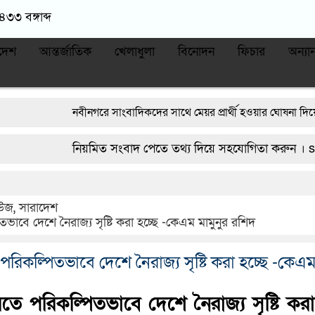
৪৩৩ বঙ্গাব্দ
দেশ
আন্তর্জাতিক
খেলাধুলা
বিনোদন
ফিচার
অন্যান
নবীনগরে সাংবাদিকদের সাথে মেয়র প্রার্থী হওয়ার ঘোষনা দিয়ে বিএনপি 
নবীনগরে সন্ত্রাসীদের হামলায় র‍্যাবের ৩ সদস্য আহত, দেশীয় অস্ত্রসহ গ্র
নিয়মিত সংবাদ পেতে তথ্য দিয়ে সহযোগিতা করুন । startv
নিয়োমিত অফিস করেন না নবীনগর পৌরসভার নির্বাহী কর্মকর্তা
নবীনগ
নবীনগরে ধান মাড়াই মেশিনে শ্রমিকের হাতের কবজি বিচ্ছিন্ন
নবীনগরে 
িউজ
,
সারাদেশ
তভাবে দেশে নৈরাজ্য সৃষ্টি করা হচ্ছে -কেএম মামুনুর রশিদ
পরিকল্পিতভাবে দেশে নৈরাজ্য সৃষ্টি করা হচ্ছে -কেএম
রতে পরিকল্পিতভাবে দেশে নৈরাজ্য সৃষ্টি করা