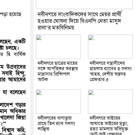
নবীনগরে সাংবাদিকদের সাথে মেয়র প্রার্থী
পড়া হয়েছে
হওয়ার ঘোষনা দিয়ে বিএনপি নেতা মাসুদ
রানা’র মতবিনিময়
লেছেন, একটি
্টা চলছে।
দ্বি বার্ষিক
নবীনগরে ছাত্রের মায়ের
নবীনগরে সন্ত্রাসীদের
ম উগ্রবাদের
সঙ্গে আপত্তিকর অবস্থায়
হামলায় র‍্যাবের ৩ সদস্য
বাই হিন্দু,
মাদ্রাসার প্রিন্সিপাল
আহত, দেশীয় অস্ত্রসহ
আবার আমাদের
আটক
গ্রেফতার ৫
ত যা বলেছেন
ংলাদেশ গড়ার
সমান অধিকার
 খালেদা জিয়া
নবীনগরের খাগাতুয়া
নবীনগরে ভাইয়ের
গ্রামে তিন র‍্যাব সদস্য
আঘাতে ভাইয়ের মৃত্যু;
।’”
লাঞ্ছিত
হত্যা মামলায় অভিযুক্ত
িশ্বাস করি,
ছোট ভাই গ্রেফতার