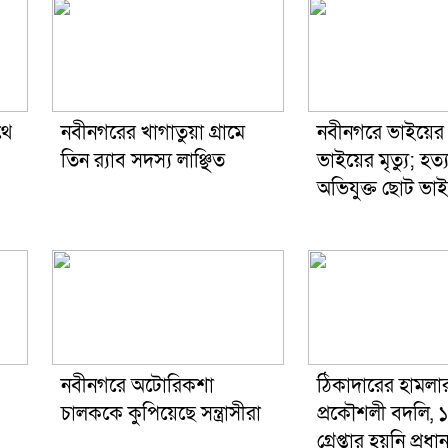
থে
নবীনগরের খাগাতুয়া গ্রামে
নবীনগরে ভাইয়ে
তিন র‍্যাব সদস্য লাঞ্ছিত
ভাইয়ের মৃত্যু; হত্
অভিযুক্ত ছোট ভাই
নবীনগরে অটোরিকশা
ঠিকাদারের হামলা
চালককে কুপিয়েছে সন্ত্রাসীরা
প্রকৌশলী বদলি, 
গ্রেপ্তার হয়নি প্র