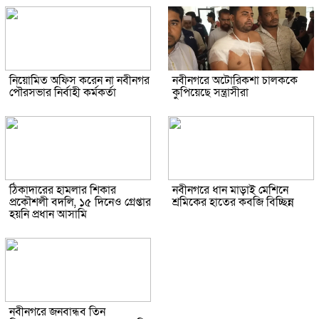
নিয়োমিত অফিস করেন না নবীনগর
নবীনগরে অটোরিকশা চালককে
পৌরসভার নির্বাহী কর্মকর্তা
কুপিয়েছে সন্ত্রাসীরা
ঠিকাদারের হামলার শিকার
নবীনগরে ধান মাড়াই মেশিনে
প্রকৌশলী বদলি, ১৫ দিনেও গ্রেপ্তার
শ্রমিকের হাতের কবজি বিচ্ছিন্ন
হয়নি প্রধান আসামি
নবীনগরে জনবান্ধব তিন