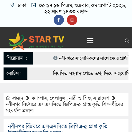
ঢাকা
০৫:১৭:১৭ পিএম
, শুক্রবার, ০৭ অগাস্ট ২০২৬,
২২ শ্রাবণ ১৪৩৩ বঙ্গাব্দ
শিরোনাম ::
নবীনগরে সাংবাদিকদের সাথে মেয়র প্রার্থী হও
বিএনপি নেতা মাসুদ রানা’র মতবিনিময়
নোটিশ :
নিয়মিত সংবাদ পেতে তথ্য দিয়ে সহযোগিতা 
নবীনগরে ছাত্রের মায়ের সঙ্গে আপত্তিকর অবস্থায় ম
startvbd20@gmail.com
আটক
প্রচ্ছদ
ক্যাম্পাস
,
খেলাধুলা
,
নারী ও শিশু
,
সারাদেশ
নবীনগর বিটঘরে এসএসসিতে জিপিএ-৫ প্রাপ্ত কৃতি শিক্ষার্থীদের
নবীনগরে সন্ত্রাসীদের হামলায় র‍্যাবের ৩ সদস্য
সংবর্ধনা প্রদান।
গ্রেফতার ৫
নবীনগর বিটঘরে এসএসসিতে জিপিএ-৫ প্রাপ্ত কৃতি