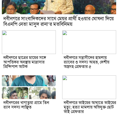
নবীনগরে সাংবাদিকদের সাথে মেয়র প্রার্থী হওয়ার ঘোষনা দিয়ে
বিএনপি নেতা মাসুদ রানা’র মতবিনিময়
নবীনগরে ছাত্রের মায়ের সঙ্গে
নবীনগরে সন্ত্রাসীদের হামলায়
আপত্তিকর অবস্থায় মাদ্রাসার
র‍্যাবের ৩ সদস্য আহত, দেশীয়
প্রিন্সিপাল আটক
অস্ত্রসহ গ্রেফতার ৫
নবীনগরের খাগাতুয়া গ্রামে তিন
নবীনগরে ভাইয়ের আঘাতে ভাইয়ের
র‍্যাব সদস্য লাঞ্ছিত
মৃত্যু; হত্যা মামলায় অভিযুক্ত ছোট
ভাই গ্রেফতার