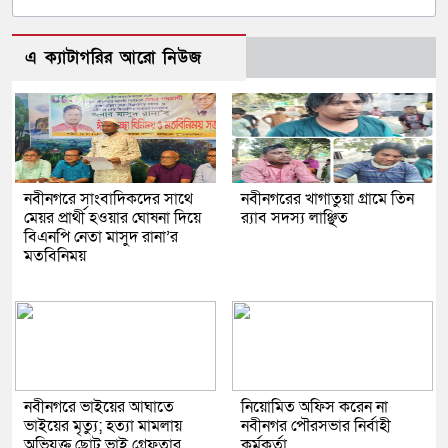
এ ক্যাটাগরির আরো নিউজ
নবীনগরে সাংবাদিকদের সাথে
নবীনগরের খাগাতুয়া গ্রামে তিন
মেয়র প্রার্থী হওয়ার ঘোষনা দিয়ে
র‍্যাব সদস্য লাঞ্ছিত
বিএনপি নেতা মাসুদ রানা’র
মতবিনিময়
নবীনগরে ভাইয়ের আঘাতে
নিয়োমিত অফিস করেন না
ভাইয়ের মৃত্যু; হত্যা মামলায়
নবীনগর পৌরসভার নির্বাহী
অভিযুক্ত ছোট ভাই গ্রেফতার
কর্মকর্তা