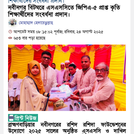
শিক্ষার্থীদের সংবর্ধনা প্রদান।
নবীনগরের খাগাতুয়া গ্রামে তিন র‍্যাব সদস্য লাঞ
নবীনগর বিটঘরে এসএসসিতে জিপিএ-৫ প্রাপ্ত কৃতি
নবীনগরে ভাইয়ের আঘাতে ভাইয়ের মৃত্যু; হত্যা
শিক্ষার্থীদের সংবর্ধনা প্রদান।
মোহাম্মাদ হেদায়েতুল্লাহ্
ছোট ভাই গ্রেফতার
আপডেট সময় ০৮:১৫:০২ পূর্বাহ্ন, রবিবার, ২৪ অগাস্ট ২০২৫
নিয়োমিত অফিস করেন না নবীনগর পৌরসভার নির্
৬৫৩ বার পড়া হয়েছে
নবীনগরে অটোরিকশা চালককে কুপিয়েছে সন্ত্রা
ঠিকাদারের হামলার শিকার প্রকৌশলী বদলি, ১৫ দ
প্রধান আসামি
নবীনগরে ধান মাড়াই মেশিনে শ্রমিকের হাতের ক
নবীনগরে জনবান্ধব তিন সিদ্ধান্তের প্রশংসায় 
মান্নান
ব্রাহ্মণবাড়িয়ার নবীনগরের রশিদ রশিদা ফাউন্ডেশনের
উদ্যোগে ২০২৫ সালের অনুষ্ঠিত এসএসসি ও দাখিল