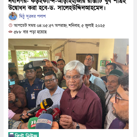
নবীনগর- কড়ইকান্দি-আড়াইহাজার রাস্তাটি খুব শীঘ্রই
নবীনগরের খাগাতুয়া গ্রামে তিন র‍্যাব সদস্য লা
উদ্বোধন করা হবে-ড. সালেহউদ্দিনআহমেদ।
নবীনগরে ভাইয়ের আঘাতে ভাইয়ের মৃত্যু; হত্য
মিঠু সূত্রধর পলাশ
আপডেট সময় ০৪:০৫:৫৭ অপরাহ্ন, শনিবার, ৫ জুলাই ২০২৫
ছোট ভাই গ্রেফতার
৫৮৮ বার পড়া হয়েছে
নিয়োমিত অফিস করেন না নবীনগর পৌরসভার নির
নবীনগরে অটোরিকশা চালককে কুপিয়েছে সন্ত্র
ঠিকাদারের হামলার শিকার প্রকৌশলী বদলি, ১৫
প্রধান আসামি
নবীনগরে ধান মাড়াই মেশিনে শ্রমিকের হাতের 
নবীনগরে জনবান্ধব তিন সিদ্ধান্তের প্রশংসায়
মান্নান