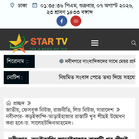
ঢাকা
০১:৩৫:৩৬ পিএম
, শুক্রবার, ০৭ অগাস্ট ২০২৬,
২৩ শ্রাবণ ১৪৩৩ বঙ্গাব্দ
শিরোনাম ::
নবীনগরে সাংবাদিকদের সাথে মেয়র প্রার্থী হ
বিএনপি নেতা মাসুদ রানা’র মতবিনিময়
নোটিশ :
নিয়মিত সংবাদ পেতে তথ্য দিয়ে সহযোগিত
নবীনগরে ছাত্রের মায়ের সঙ্গে আপত্তিকর অবস্থায়
startvbd20@gmail.com
আটক
প্রচ্ছদ
জাতীয়
,
ফেসবুক নিউজ
,
রাজনীতি
,
লিড নিউজ
,
সারাদেশ
নবীনগরে সন্ত্রাসীদের হামলায় র‍্যাবের ৩ সদস্
নবীনগর- কড়ইকান্দি-আড়াইহাজার রাস্তাটি খুব শীঘ্রই উদ্বোধন
করা হবে-ড. সালেহউদ্দিনআহমেদ।
গ্রেফতার ৫