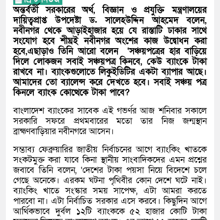
অন্তর্বর্তী সরকারের অর্থ, বিজ্ঞান ও প্রযুক্তি মন্ত্রণালয়ের
দায়িত্বপ্রাপ্ত উপদেষ্টা ড. সালেহউদ্দিন আহমেদ বলেন,
নবীনগর থেকে আড়াইহাজার হয়ে যে রাস্তাটি ঢাকার সাথে
সংযোগ হবে শীঘ্রই নবীনগর অংশের কাজ উদ্বোধন করা
হবে,এছাড়াও তিনি আরো বলেন ‘সঞ্চয়পত্রের হার বাড়িয়ে
দিলে লোকজন সবাই সঞ্চয়পত্র কিনবে, কেউ ব্যাংকে টাকা
রাখবে না। ব্যাংকগুলোতে লিকুইডিটির একটা ব্যাপার আছে।
আমাদের তো ব্যালেন্স করে দেখতে হবে। সবাই সঞ্চয় পত্র
কিনলে ব্যাংক কোত্থেকে টাকা পাবে?
‎বাংলাদেশ ব্যাংকের সাবেক এই গভর্ণর আজ শনিবার সকালে
সরকারি সফরে প্রথমবারের মতো তার নিজ জন্মস্থান
ব্রাহ্মণবাড়িয়ার নবীনগরে আসেন।
সম্ভাব্য ফেব্রুয়ারির জাতীয় নির্বাচনের আগে ব্যাংকিং খাতকে
সংকটমুক্ত করা যাবে কিনা স্থানীয় সাংবাদিকদের এমন প্রশ্নের
জবাবে তিনি বলেন, ‘দেশের টাকা পয়সা নিয়ে বিদেশে চলে
গেছে অনেকে। এরকম ঘটনা পৃথিবীর কোন দেশে ঘটে নাই।
ব্যাংকিং খাতে সংস্কার সময় সাপেক্ষ, এটা আমরা করতে
পারবো না। এটা নির্বাচিত সরকার এসে করবে। কিছুদিন আগে
আর্থিকভাবে দুর্বল ১২টি ব্যাংককে ৫২ হাজার কোটি টাকা