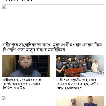
নবীনগরে সাংবাদিকদের সাথে মেয়র প্রার্থী হওয়ার ঘোষনা দিয়ে
বিএনপি নেতা মাসুদ রানা’র মতবিনিময়
নবীনগরে ছাত্রের মায়ের সঙ্গে
নবীনগরে সন্ত্রাসীদের হামলায়
আপত্তিকর অবস্থায় মাদ্রাসার
র‍্যাবের ৩ সদস্য আহত, দেশীয়
প্রিন্সিপাল আটক
অস্ত্রসহ গ্রেফতার ৫