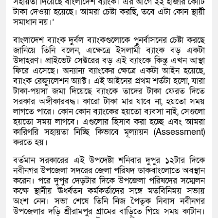
সহায়তা দিয়েছে বাংলাদেশ ব্যাংক। এর আগে ২২ হাজার কোটি
টাকা দেওয়া হয়েছে। আমরা চেষ্টা করছি, তবে এটা কোন স্থায়ী
সমাধান নয়।’
বাংলাদেশ ব্যাংক দুর্বল ব্যাংকগুলোকে পুনর্বাসনের চেষ্টা করছে
জানিয়ে তিনি বলেন, এক্ষেত্রে ইসলামী ব্যাংক বড় একটা
উদাহরণ। প্রাইভেট সেক্টরের বড় এই ব্যাংকে কিন্তু এখন আস্থা
ফিরে এসেছে। অন্যান্য ব্যাংকের ক্ষেত্রে একটা আইন হয়েছে,
ব্যাংক রেজ্যুলেশন অ্যাক্ট। এই আইনের প্রথম শর্তটা হলো, যারা
টাকা-পয়সা জমা দিয়েছে ব্যাংকে তাদের টাকা ফেরত দিতে
সরকার অঙ্গীকারবদ্ধ। কারো টাকা মার যাবে না, হয়তো সময়
লাগতে পারে। কোন কোন ব্যাংকের হয়তো ব্যবসা নাই, সেগুলো
হয়তো সময় লাগবে। এগুলোর হিসাব করা হচ্ছে এবং আমরা
কারিগরি সহায়তা নিচ্ছি কিভাবে মূল্যায়ন (Assessment)
করতে হয়।
বর্তমান সরকারের এই উপদেষ্টা শনিবার দুপুর ১২টার দিকে
নবীনগর উপজেলা সদরের জেলা পরিষদ ডাকবাংলোতে অবস্থান
করেন। পরে দুপুর দেড়টার দিকে উপজেলা পরিষদের সম্মেলন
কক্ষে স্থানীয় ঊর্ধ্বতন কর্মকর্তাদের সঙ্গে মতবিনিময় সভায়
অংশ নেন। সভা শেষে তিনি নিজ পৈতৃক নিবাস নবীনগর
উপজেলার দড়ি শ্রীরামপুর গ্রামের বাড়িতে গিয়ে সময় কাটান।