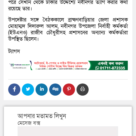
পরে সেখান থেকে ঢাকার উদ্দেশ্যে নবীনগর ত্যাগ করার কথা
রয়েছে তার।
উপদেষ্টার সঙ্গে বৈঠককালে ব্রাহ্মণবাড়িয়ার জেলা প্রশাসক
মোহাম্মদ দিদারুল আলম, নবীনগর উপজেলা নির্বাহী কর্মকর্তা
(ইউএনও) রাজীব চৌধুরীসহ প্রশাসনের অন্যান্য কর্মকর্তারা
উপস্থিত ছিলেন।
ট্যাগস
আপনার মতামত লিখুন
মেসেজ বক্স