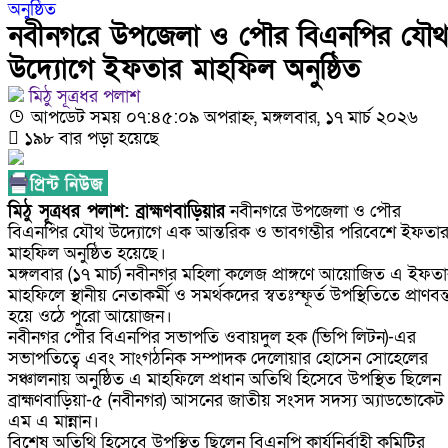
অনুষ্ঠিত
গ্রেফতার ৫
নবীনগরে উপজেলা ও পৌর বিএনপির যৌথ
উদ্যোগে ইফতার মাহফিল অনুষ্ঠিত
নবীনগরের খাগাতুয়া গ্রামে তিন র‍্যাব সদস্য লাঞ্ছিত
মিঠু সূত্রধর পলাশ
নবীনগরে ভাইয়ের আঘাতে ভাইয়ের মৃত্যু; হত্যা মামলায়
আপডেট সময় ০৭:৪৫:০৯ অপরাহ্ন, মঙ্গলবার, ১৭ মার্চ ২০২৬
১৯৮ বার পড়া হয়েছে
গ্রেফতার
নিয়োমিত অফিস করেন না নবীনগর পৌরসভার নির্বাহী কর
মিঠু সূত্রধর পলাশ: ব্রাহ্মণবাড়িয়ার
নবীনগরে উপজেলা ও পৌর
নবীনগরে অটোরিকশা চালককে কুপিয়েছে সন্ত্রাসীরা
বিএনপির যৌথ উদ্যোগে এক আন্তরিক ও ভাবগম্ভীর পরিবেশে ইফতা
মাহফিল অনুষ্ঠিত হয়েছে।
ঠিকাদারের হামলার শিকার প্রকৌশলী বদলি, ১৫ দিনেও গ্রে
মঙ্গলবার (১৭ মার্চ) নবীনগর মহিলা কলেজ প্রাঙ্গণে আয়োজিত এ ইফত
মাহফিলে স্থানীয় নেতাকর্মী ও সমর্থকদের স্বতঃস্ফূর্ত উপস্থিতিতে প্রাণবন্
আসামি
হয়ে ওঠে পুরো আয়োজন।
নবীনগর পৌর বিএনপির সভাপতি ওবায়দুল হক (ভিপি লিটন)-এর
নবীনগরে ধান মাড়াই মেশিনে শ্রমিকের হাতের কবজি বিচ্
সভাপতিত্বে এবং সাংগঠনিক সম্পাদক দেলোয়ার হোসেন সোহেলের
সঞ্চালনায় অনুষ্ঠিত এ মাহফিলে প্রধান অতিথি হিসেবে উপস্থিত ছিলেন
নবীনগরে জনবান্ধব তিন সিদ্ধান্তের প্রশংসায় ভাসছেন এম
ব্রাহ্মণবাড়িয়া-৫ (নবীনগর) আসনের জাতীয় সংসদ সদস্য অ্যাডভোকেট
এম এ মান্নান।
বিশেষ অতিথি হিসেবে উপস্থিত ছিলেন বিএনপি কার্যনির্বাহী কমিটির