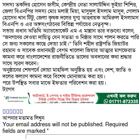
সদস্য তকদির হোসেন জসীম, কেন্দ্রীয় নেতা সালাউদ্দিন ভূইয়া শিশির,
জেলা বিএনপির সদস্য মোঃ মলাই মিয়া, মাসুদুল ইসলাম মাসুদ, গোলা
হোসেন খান টিটু, জেলা কৃষক দলের যুগ্ম আহ্বায়ক আমিরুল ইসলামস
বিএনপি ও এর অঙ্গসংগঠনের বিভিন্ন পর্যায়ের নেতৃবৃন্দ।
সভায় প্রধান অতিথি অ্যাডভোকেট এম এ মান্নান তার বক্তব্যে বলেন,
“জনগণের দেওয়া দায়িত্ব যেন সততা ও নিষ্ঠার সাথে পালন করতে পারি
সে জন্য সকলের কাছে দোয়া চাই।” তিনি শহীদ রাষ্ট্রপতি জিয়াউর
রহমান ও সাবেক প্রধানমন্ত্রী বেগম খালেদা জিয়ার আত্মার মাগফেরাত
কামনা করে বাংলাদেশের রাজনীতিতে তাদের অবদানের কথা শ্রদ্ধার
সাথে স্মরণ করেন।
অনুষ্ঠানের শেষপর্বে দোয়া মাহফিল অনুষ্ঠিত হয় এবং দেশ, জাতি ও
দলের কল্যাণ কামনা করে বিশেষ মোনাজাত করা হয়।
পরে উপস্থিত সবার মাঝে ইফতার পরিবেশন করা হয়।
ট্যাগস
আপনার মতামত লিখুন
Your email address will not be published.
Required
fields are marked
*