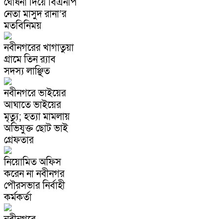
ঘোষনা দিয়ে বিএনপি
নেতা মাসুদ রানা’র
মতবিনিময়
নবীনগরের খাগাতুয়া
গ্রামে তিন র‍্যাব
সদস্য লাঞ্ছিত
নবীনগরে ভাইয়ের
আঘাতে ভাইয়ের
মৃত্যু; হত্যা মামলায়
অভিযুক্ত ছোট ভাই
গ্রেফতার
নিয়োমিত অফিস
করেন না নবীনগর
পৌরসভার নির্বাহী
কর্মকর্তা