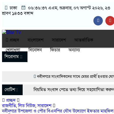
ঢাকা
০৬:৩৬:৩৭ এএম
, শুক্রবার, ০৭ অগাস্ট ২০২৬, ২৩
শ্রাবণ ১৪৩৩ বঙ্গাব্দ
প্রচ্ছদ
বাংলাদেশ
সারাদেশ
আন্তর্জাতিক
খেলাধুলা
বিনোদন
ফিচার
অন্যান্য
শিরোনাম ::
নবীনগরে সাংবাদিকদের সাথে মেয়র প্রার্থী হওয়ার ঘোষ
নেতা মাসুদ রানা’র মতবিনিময়
নোটিশ :
নিয়মিত সংবাদ পেতে তথ্য দিয়ে সহযোগিতা করুন 
নবীনগরে ছাত্রের মায়ের সঙ্গে আপত্তিকর অবস্থায় মাদ্রাস
প্রচ্ছদ
startvbd20@gmail.com
রাজনীতি
,
লিড নিউজ
,
সারাদেশ
নবীনগরে সন্ত্রাসীদের হামলায় র‍্যাবের ৩ সদস্য আহত, দে
নবীনগরে উপজেলা ও পৌর বিএনপির যৌথ উদ্যোগে ইফতার মাহফিল