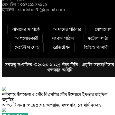
মোবাইল : ০১৭১১৯৫৭৯১৬
ইমেইল : startvbd20@gmail.com
আমাদের সম্পর্কে
আমাদের পরিবার
যোগাযোগ
আপলোডকারী
সংবাদ পাঠান
ফটোগ্যালারী
মেন্টেইন্স মোড
রেজিষ্ট্রেশন
ভিডিও গ্যালারী
সর্বস্বত্ব সংরক্ষিত ©২০২৩-২০২৫ স্টার টিভি | প্রযুক্তি সহযোগীতায়
খন্দকার আইটি
নবীনগরে উপজেলা ও পৌর বিএনপির যৌথ উদ্যোগে ইফতার মাহফিল
অনুষ্ঠিত
আপডেট সময় ০৭:৪৫:০৯ অপরাহ্ন, মঙ্গলবার, ১৭ মার্চ ২০২৬