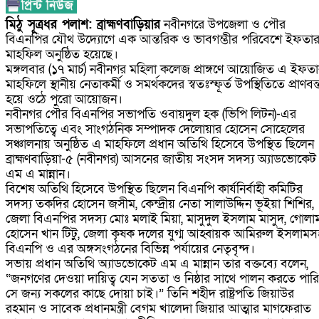
মিঠু সূত্রধর পলাশ: ব্রাহ্মণবাড়িয়ার
নবীনগরে উপজেলা ও পৌর
বিএনপির যৌথ উদ্যোগে এক আন্তরিক ও ভাবগম্ভীর পরিবেশে ইফতা
মাহফিল অনুষ্ঠিত হয়েছে।
মঙ্গলবার (১৭ মার্চ) নবীনগর মহিলা কলেজ প্রাঙ্গণে আয়োজিত এ ইফত
মাহফিলে স্থানীয় নেতাকর্মী ও সমর্থকদের স্বতঃস্ফূর্ত উপস্থিতিতে প্রাণবন্
হয়ে ওঠে পুরো আয়োজন।
নবীনগর পৌর বিএনপির সভাপতি ওবায়দুল হক (ভিপি লিটন)-এর
সভাপতিত্বে এবং সাংগঠনিক সম্পাদক দেলোয়ার হোসেন সোহেলের
সঞ্চালনায় অনুষ্ঠিত এ মাহফিলে প্রধান অতিথি হিসেবে উপস্থিত ছিলেন
ব্রাহ্মণবাড়িয়া-৫ (নবীনগর) আসনের জাতীয় সংসদ সদস্য অ্যাডভোকেট
এম এ মান্নান।
বিশেষ অতিথি হিসেবে উপস্থিত ছিলেন বিএনপি কার্যনির্বাহী কমিটির
সদস্য তকদির হোসেন জসীম, কেন্দ্রীয় নেতা সালাউদ্দিন ভূইয়া শিশির,
জেলা বিএনপির সদস্য মোঃ মলাই মিয়া, মাসুদুল ইসলাম মাসুদ, গোলা
হোসেন খান টিটু, জেলা কৃষক দলের যুগ্ম আহ্বায়ক আমিরুল ইসলামস
বিএনপি ও এর অঙ্গসংগঠনের বিভিন্ন পর্যায়ের নেতৃবৃন্দ।
সভায় প্রধান অতিথি অ্যাডভোকেট এম এ মান্নান তার বক্তব্যে বলেন,
“জনগণের দেওয়া দায়িত্ব যেন সততা ও নিষ্ঠার সাথে পালন করতে পারি
সে জন্য সকলের কাছে দোয়া চাই।” তিনি শহীদ রাষ্ট্রপতি জিয়াউর
রহমান ও সাবেক প্রধানমন্ত্রী বেগম খালেদা জিয়ার আত্মার মাগফেরাত