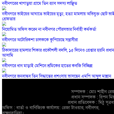
নবীনগরের খাগাতুয়া গ্রামে তিন র‍্যাব সদস্য লাঞ্ছিত
নবীনগরে ভাইয়ের আঘাতে ভাইয়ের মৃত্যু; হত্যা মামলায় অভিযুক্ত ছোট ভা
গ্রেফতার
নিয়োমিত অফিস করেন না নবীনগর পৌরসভার নির্বাহী কর্মকর্তা
নবীনগরে অটোরিকশা চালককে কুপিয়েছে সন্ত্রাসীরা
ঠিকাদারের হামলার শিকার প্রকৌশলী বদলি, ১৫ দিনেও গ্রেপ্তার হয়নি প্রধা
আসামি
নবীনগরে ধান মাড়াই মেশিনে শ্রমিকের হাতের কবজি বিচ্ছিন্ন
নবীনগরে জনবান্ধব তিন সিদ্ধান্তের প্রশংসায় ভাসছেন এমপি আব্দুল মান্নান
সম্পাদক : মোঃ শাহীন রে
প্রধান সম্পাদক : রিপন মি
প্রধান প্রতিবেদক : মিঠু সূত্র
অফিস : বার্তা ও বাণিজ্যিক কার্যালয়: রেজা টাওয়ার, নবীনগর,
ব্রাহ্মণবাড়িয়া।