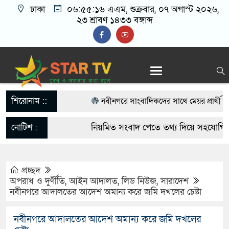
ঢাকা
০৬:৫৫:১৭ এএম
, শুক্রবার, ০৭ অগাস্ট ২০২৬,
২৩ শ্রাবণ ১৪৩৩ বঙ্গাব্দ
শিরোনাম ::
নবীনগরে সাংবাদিকদের সাথে মেয়র প্রার্থী হও
বিএনপি নেতা মাসুদ রানা’র মতবিনিময়
নোটিশ :
নিয়মিত সংবাদ পেতে তথ্য দিয়ে সহযোগিতা 
নবীনগরে ছাত্রের মায়ের সঙ্গে আপত্তিকর অবস্থায় ম
startvbd20@gmail.com
আটক
প্রচ্ছদ
অপরাধ ও দুর্ণীতি
,
আইন আদালত
,
লিড নিউজ
,
সারাদেশ
নবীনগরে সন্ত্রাসীদের হামলায় র‍্যাবের ৩ সদস্য
নবীনগরে আদালতের আদেশ অমান্য করে জমি দখলের চেষ্টা
গ্রেফতার ৫
নবীনগরে আদালতের আদেশ অমান্য করে জমি দখলের