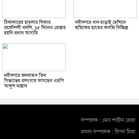
ঠিকাদারের হামলার শিকার
নবীনগরে ধান মাড়াই মেশিনে
প্রকৌশলী বদলি, ১৫ দিনেও গ্রেপ্তার
শ্রমিকের হাতের কবজি বিচ্ছিন্ন
হয়নি প্রধান আসামি
নবীনগরে জনবান্ধব তিন
সিদ্ধান্তের প্রশংসায় ভাসছেন এমপি
আব্দুল মান্নান
সম্পাদক : মোঃ শাহীন রেজা
প্রধান সম্পাদক : রিপন মিয়া