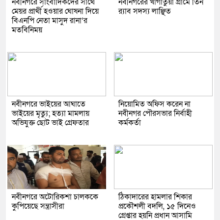
নবীনগরে সাংবাদিকদের সাথে
নবীনগরের খাগাতুয়া গ্রামে তিন
মেয়র প্রার্থী হওয়ার ঘোষনা দিয়ে
র‍্যাব সদস্য লাঞ্ছিত
বিএনপি নেতা মাসুদ রানা’র
মতবিনিময়
নবীনগরে ভাইয়ের আঘাতে
নিয়োমিত অফিস করেন না
ভাইয়ের মৃত্যু; হত্যা মামলায়
নবীনগর পৌরসভার নির্বাহী
অভিযুক্ত ছোট ভাই গ্রেফতার
কর্মকর্তা
নবীনগরে অটোরিকশা চালককে
ঠিকাদারের হামলার শিকার
কুপিয়েছে সন্ত্রাসীরা
প্রকৌশলী বদলি, ১৫ দিনেও
গ্রেপ্তার হয়নি প্রধান আসামি