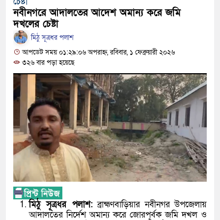
চেষ্টা
নবীনগরের খাগাতুয়া গ্রামে তিন র‍্যাব সদস্য লাঞ
নবীনগরে আদালতের আদেশ অমান্য করে জমি
নবীনগরে ভাইয়ের আঘাতে ভাইয়ের মৃত্যু; হত্যা
দখলের চেষ্টা
মিঠু সূত্রধর পলাশ
ছোট ভাই গ্রেফতার
আপডেট সময় ০১:২৯:০৬ অপরাহ্ন, রবিবার, ১ ফেব্রুয়ারী ২০২৬
নিয়োমিত অফিস করেন না নবীনগর পৌরসভার নির্
৩২৬ বার পড়া হয়েছে
নবীনগরে অটোরিকশা চালককে কুপিয়েছে সন্ত্রা
ঠিকাদারের হামলার শিকার প্রকৌশলী বদলি, ১৫ দ
প্রধান আসামি
নবীনগরে ধান মাড়াই মেশিনে শ্রমিকের হাতের ক
নবীনগরে জনবান্ধব তিন সিদ্ধান্তের প্রশংসায় 
মান্নান
মিঠু সূত্রধর পলাশ:
ব্রাহ্মণবাড়িয়ার নবীনগর উপজেলায়
আদালতের নির্দেশ অমান্য করে জোরপূর্বক জমি দখল ও