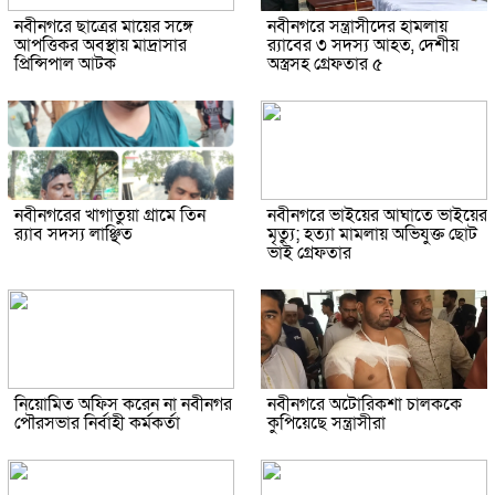
নবীনগরে ছাত্রের মায়ের সঙ্গে
নবীনগরে সন্ত্রাসীদের হামলায়
আপত্তিকর অবস্থায় মাদ্রাসার
র‍্যাবের ৩ সদস্য আহত, দেশীয়
প্রিন্সিপাল আটক
অস্ত্রসহ গ্রেফতার ৫
নবীনগরের খাগাতুয়া গ্রামে তিন
নবীনগরে ভাইয়ের আঘাতে ভাইয়ের
র‍্যাব সদস্য লাঞ্ছিত
মৃত্যু; হত্যা মামলায় অভিযুক্ত ছোট
ভাই গ্রেফতার
নিয়োমিত অফিস করেন না নবীনগর
নবীনগরে অটোরিকশা চালককে
পৌরসভার নির্বাহী কর্মকর্তা
কুপিয়েছে সন্ত্রাসীরা