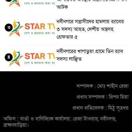
আটক
নবীনগরে সন্ত্রাসীদের হামলায় র‍্যাবের
৩
৩ সদস্য আহত, দেশীয় অস্ত্রসহ
গ্রেফতার ৫
নবীনগরের খাগাতুয়া গ্রামে তিন র‍্যাব
৪
সদস্য লাঞ্ছিত
নবীনগরে ভাইয়ের আঘাতে ভাইয়ের
৫
মৃত্যু; হত্যা মামলায় অভিযুক্ত ছোট
সম্পাদক : মোঃ শাহীন রেজা
ভাই গ্রেফতার
প্রধান সম্পাদক : রিপন মিয়া
নিয়োমিত অফিস করেন না নবীনগর
প্রধান প্রতিবেদক : মিঠু সূত্রধর
৬
পৌরসভার নির্বাহী কর্মকর্তা
অফিস : বার্তা ও বাণিজ্যিক কার্যালয়: রেজা টাওয়ার, নবীনগর,
ব্রাহ্মণবাড়িয়া।