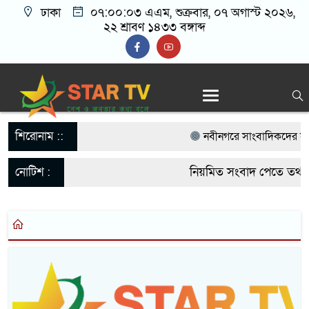
ঢাকা
০৭:০০:০৩ এএম
, শুক্রবার, ০৭ অগাস্ট ২০২৬,
২২ শ্রাবণ ১৪৩৩ বঙ্গাব্দ
শিরোনাম ::
নবীনগরে সাংবাদিকদের সাথে 
বিএনপি নেতা মাসুদ রানা’র ম
নোটিশ :
নিয়মিত সংবাদ পেতে তথ্য 
নবীনগরে ছাত্রের মায়ের সঙ্গে
startvbd20@gmail.co
আটক
নবীনগরে সন্ত্রাসীদের হামলা
গ্রেফতার ৫