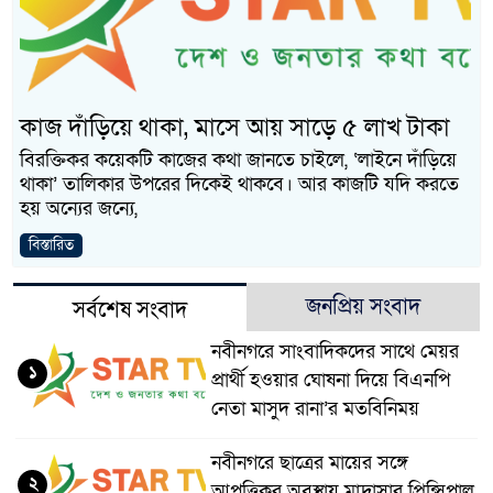
নবীনগরের খাগাতুয়া গ্রামে তি
নবীনগরে ভাইয়ের আঘাতে ভাইয
ছোট ভাই গ্রেফতার
কাজ দাঁড়িয়ে থাকা, মাসে আয় সাড়ে ৫ লাখ টাকা
নিয়োমিত অফিস করেন না নবী
বিরক্তিকর কয়েকটি কাজের কথা জানতে চাইলে, ‘লাইনে দাঁড়িয়ে
থাকা’ তালিকার উপরের দিকেই থাকবে। আর কাজটি যদি করতে
নবীনগরে অটোরিকশা চালককে 
হয় অন্যের জন্যে,
ঠিকাদারের হামলার শিকার প্
বিস্তারিত
প্রধান আসামি
জনপ্রিয় সংবাদ
সর্বশেষ সংবাদ
নবীনগরে ধান মাড়াই মেশিনে 
নবীনগরে সাংবাদিকদের সাথে মেয়র
নবীনগরে জনবান্ধব তিন সিদ্ধ
১
প্রার্থী হওয়ার ঘোষনা দিয়ে বিএনপি
নেতা মাসুদ রানা’র মতবিনিময়
মান্নান
নবীনগরে ছাত্রের মায়ের সঙ্গে
২
আপত্তিকর অবস্থায় মাদ্রাসার প্রিন্সিপাল