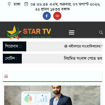
ঢাকা
০৪:২৬:৫৪ এএম
, শুক্রবার, ০৭ অগাস্ট ২০২৬,
২২ শ্রাবণ ১৪৩৩ বঙ্গাব্দ
শিরোনাম ::
নবীনগরে সাংবাদিকদের সাথে 
বিএনপি নেতা মাসুদ রানা’র ম
নোটিশ :
নিয়মিত সংবাদ পেতে তথ্য 
নবীনগরে ছাত্রের মায়ের সঙ্গে 
startvbd20@gmail.co
আটক
নবীনগরে সন্ত্রাসীদের হামলায়
গ্রেফতার ৫