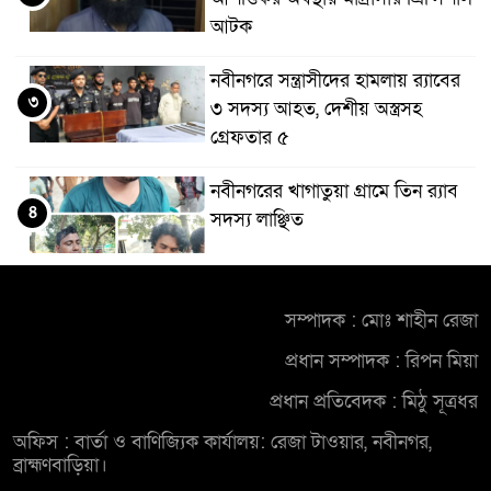
আটক
নবীনগরে সন্ত্রাসীদের হামলায় র‍্যাবের
৩
৩ সদস্য আহত, দেশীয় অস্ত্রসহ
গ্রেফতার ৫
নবীনগরের খাগাতুয়া গ্রামে তিন র‍্যাব
৪
সদস্য লাঞ্ছিত
নবীনগরে ভাইয়ের আঘাতে ভাইয়ের
৫
মৃত্যু; হত্যা মামলায় অভিযুক্ত ছোট
সম্পাদক : মোঃ শাহীন রেজা
ভাই গ্রেফতার
প্রধান সম্পাদক : রিপন মিয়া
নিয়োমিত অফিস করেন না নবীনগর
প্রধান প্রতিবেদক : মিঠু সূত্রধর
৬
পৌরসভার নির্বাহী কর্মকর্তা
অফিস : বার্তা ও বাণিজ্যিক কার্যালয়: রেজা টাওয়ার, নবীনগর,
ব্রাহ্মণবাড়িয়া।