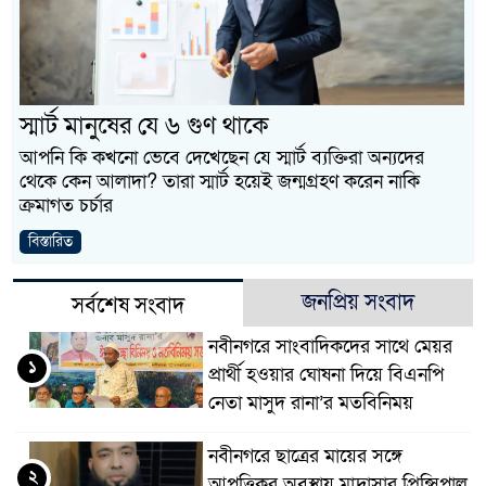
নবীনগরের খাগাতুয়া গ্রামে তি
নবীনগরে ভাইয়ের আঘাতে ভাইয়
ছোট ভাই গ্রেফতার
স্মার্ট মানুষের যে ৬ গুণ থাকে
নিয়োমিত অফিস করেন না নবী
আপনি কি কখনো ভেবে দেখেছেন যে স্মার্ট ব্যক্তিরা অন্যদের
থেকে কেন আলাদা? তারা স্মার্ট হয়েই জন্মগ্রহণ করেন নাকি
নবীনগরে অটোরিকশা চালককে ক
ক্রমাগত চর্চার
ঠিকাদারের হামলার শিকার প্
বিস্তারিত
প্রধান আসামি
জনপ্রিয় সংবাদ
সর্বশেষ সংবাদ
নবীনগরে ধান মাড়াই মেশিনে 
নবীনগরে সাংবাদিকদের সাথে মেয়র
নবীনগরে জনবান্ধব তিন সিদ্ধ
১
প্রার্থী হওয়ার ঘোষনা দিয়ে বিএনপি
নেতা মাসুদ রানা’র মতবিনিময়
মান্নান
নবীনগরে ছাত্রের মায়ের সঙ্গে
২
আপত্তিকর অবস্থায় মাদ্রাসার প্রিন্সিপাল