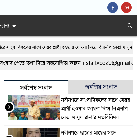
্যান্য
াংবাদিকদের সাথে মেয়র প্রার্থী হওয়ার ঘোষনা দিয়ে বিএনপি নেতা মাসুদ রানা
্ত্রাসীদের হামলায় র‍্যাবের ৩ সদস্য আহত, দেশীয় অস্ত্রসহ গ্রেফতার ৫
নবীন
বাদ পেতে তথ্য দিয়ে সহযোগিতা করুন । startvbd20@gmail.com
ফিস করেন না নবীনগর পৌরসভার নির্বাহী কর্মকর্তা
নবীনগরে অটোরিকশা চ
ান মাড়াই মেশিনে শ্রমিকের হাতের কবজি বিচ্ছিন্ন
নবীনগরে জনবান্ধব তিন 
জনপ্রিয় সংবাদ
সর্বশেষ সংবাদ
নবীনগরে সাংবাদিকদের সাথে মেয়র
১
প্রার্থী হওয়ার ঘোষনা দিয়ে বিএনপি
নেতা মাসুদ রানা’র মতবিনিময়
নবীনগরে ছাত্রের মায়ের সঙ্গে