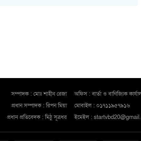
সম্পাদক : মোঃ শাহীন রেজা
অফিস : বার্তা ও বাণিজ্যিক কার্যা
প্রধান সম্পাদক : রিপন মিয়া
মোবাইল : ০১৭১১৯৫৭৯১৬
প্রধান প্রতিবেদক : মিঠু সূত্রধর
ইমেইল : startvbd20@gmail