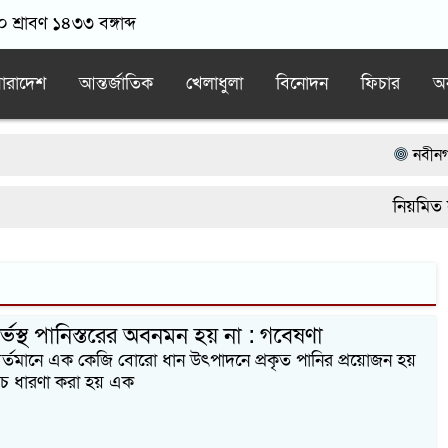
 শ্রাবণ ১৪৩৩ বঙ্গাব্দ
ারাদেশ
আন্তর্জাতিক
খেলাধুলা
বিনোদন
ফিচার
অন
নবীনগরে স
নবীনগরে সন
নিয়মিত সং
নিয়োমিত অ
নবীনগরে ধ
ভস্থ পানিস্তরের অবনমন হয় না : গবেষণা
র্তমানে এক কেজি বোরো ধান উৎপাদনে প্রকৃত পানির প্রয়োজন হয়
চ ধারণা করা হয় এক