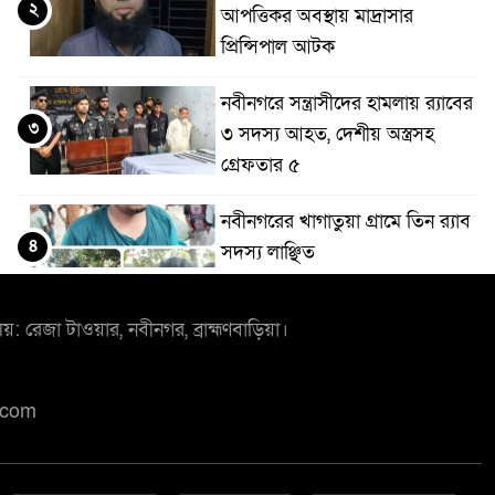
২
আপত্তিকর অবস্থায় মাদ্রাসার
প্রিন্সিপাল আটক
নবীনগরে সন্ত্রাসীদের হামলায় র‍্যাবের
৩
৩ সদস্য আহত, দেশীয় অস্ত্রসহ
গ্রেফতার ৫
নবীনগরের খাগাতুয়া গ্রামে তিন র‍্যাব
৪
সদস্য লাঞ্ছিত
লয়: রেজা টাওয়ার, নবীনগর, ব্রাহ্মণবাড়িয়া।
নবীনগরে ভাইয়ের আঘাতে ভাইয়ের
৫
মৃত্যু; হত্যা মামলায় অভিযুক্ত ছোট
ভাই গ্রেফতার
.com
নিয়োমিত অফিস করেন না নবীনগর
৬
পৌরসভার নির্বাহী কর্মকর্তা