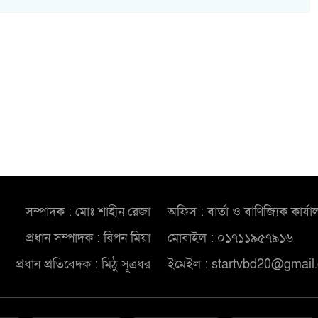
সম্পাদক : মোঃ শাহীন রেজা
অফিস : বার্তা ও বাণিজ্যিক কার্যা
প্রধান সম্পাদক : রিপন মিয়া
মোবাইল : ০১৭১১৯৫৭৯১৬
প্রধান প্রতিবেদক : মিঠু সূত্রধর
ইমেইল : startvbd20@gmail