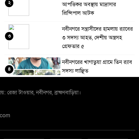
২
আপত্তিকর অবস্থায় মাদ্রাসার
প্রিন্সিপাল আটক
নবীনগরে সন্ত্রাসীদের হামলায় র‍্যাবের
৩
৩ সদস্য আহত, দেশীয় অস্ত্রসহ
গ্রেফতার ৫
নবীনগরের খাগাতুয়া গ্রামে তিন র‍্যাব
৪
সদস্য লাঞ্ছিত
লয়: রেজা টাওয়ার, নবীনগর, ব্রাহ্মণবাড়িয়া।
নবীনগরে ভাইয়ের আঘাতে ভাইয়ের
৫
মৃত্যু; হত্যা মামলায় অভিযুক্ত ছোট
ভাই গ্রেফতার
.com
নিয়োমিত অফিস করেন না নবীনগর
৬
পৌরসভার নির্বাহী কর্মকর্তা