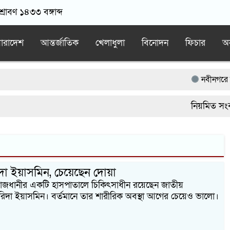
রাবণ ১৪৩৩ বঙ্গাব্দ
ারাদেশ
আন্তর্জাতিক
খেলাধুলা
বিনোদন
ফিচার
অন
নবীনগরে সাং
নবীনগরে সন্ত
নিয়মিত সংবা
নিয়োমিত অফি
নবীনগরে ধান 
 ইয়াসমিন, চেয়েছেন দোয়া
 রাজধানীর একটি হাসপাতালে চিকিৎসাধীন রয়েছেন জাতীয়
ফরিদা ইয়াসমিন। বর্তমানে তার শারীরিক অবস্থা আগের চেয়েও ভালো।