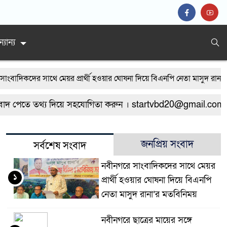
্যান্য
বাদিকদের সাথে মেয়র প্রার্থী হওয়ার ঘোষনা দিয়ে বিএনপি নেতা মাসুদ রানা’র
্রাসীদের হামলায় র‍্যাবের ৩ সদস্য আহত, দেশীয় অস্ত্রসহ গ্রেফতার ৫
নবীনগর
দ পেতে তথ্য দিয়ে সহযোগিতা করুন । startvbd20@gmail.com
স করেন না নবীনগর পৌরসভার নির্বাহী কর্মকর্তা
নবীনগরে অটোরিকশা চাল
মাড়াই মেশিনে শ্রমিকের হাতের কবজি বিচ্ছিন্ন
নবীনগরে জনবান্ধব তিন সি
জনপ্রিয় সংবাদ
সর্বশেষ সংবাদ
নবীনগরে সাংবাদিকদের সাথে মেয়র
১
প্রার্থী হওয়ার ঘোষনা দিয়ে বিএনপি
নেতা মাসুদ রানা’র মতবিনিময়
নবীনগরে ছাত্রের মায়ের সঙ্গে