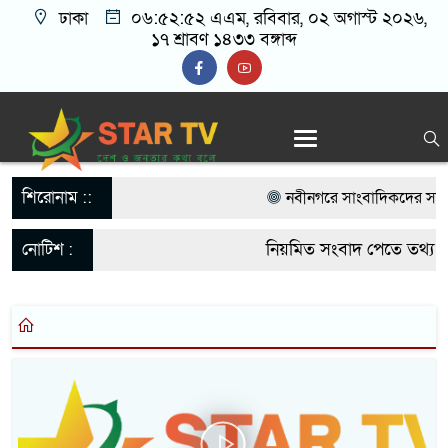
ঢাকা
০৬:৫২:৫৩ এএম
, রবিবার, ০২ অগাস্ট ২০২৬,
১৭ শ্রাবণ ১৪৩৩ বঙ্গাব্দ
শিরোনাম ::
নবীনগরে সাংবাদিকদের সাথে ম
বিএনপি নেতা মাসুদ রানা’র মত
নোটিশ :
নিয়মিত সংবাদ পেতে তথ্য দ
নবীনগরে ছাত্রের মায়ের সঙ্গে আ
startvbd20@gmail.com
আটক
নবীনগরে সন্ত্রাসীদের হামলায় 
গ্রেফতার ৫