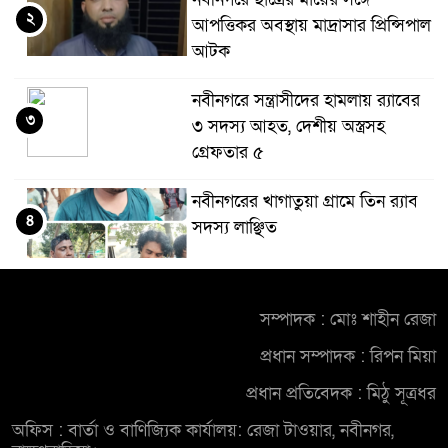
২
আপত্তিকর অবস্থায় মাদ্রাসার প্রিন্সিপাল
আটক
নবীনগরে সন্ত্রাসীদের হামলায় র‍্যাবের
৩
৩ সদস্য আহত, দেশীয় অস্ত্রসহ
গ্রেফতার ৫
নবীনগরের খাগাতুয়া গ্রামে তিন র‍্যাব
৪
সদস্য লাঞ্ছিত
নবীনগরে ভাইয়ের আঘাতে ভাইয়ের
৫
মৃত্যু; হত্যা মামলায় অভিযুক্ত ছোট
সম্পাদক : মোঃ শাহীন রেজা
ভাই গ্রেফতার
প্রধান সম্পাদক : রিপন মিয়া
নিয়োমিত অফিস করেন না নবীনগর
প্রধান প্রতিবেদক : মিঠু সূত্রধর
৬
পৌরসভার নির্বাহী কর্মকর্তা
অফিস : বার্তা ও বাণিজ্যিক কার্যালয়: রেজা টাওয়ার, নবীনগর,