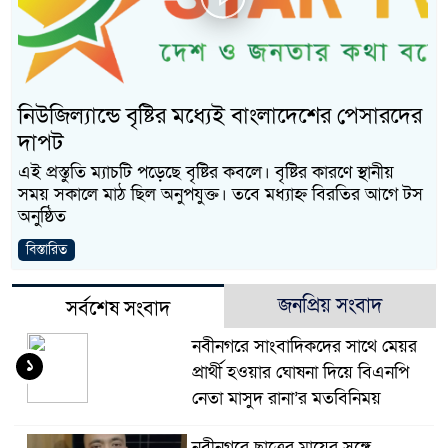
নবীনগরের খাগাতুয়া গ্রামে তিন
নবীনগরে ভাইয়ের আঘাতে ভাইয়
ছোট ভাই গ্রেফতার
নিউজিল্যান্ডে বৃষ্টির মধ্যেই বাংলাদেশের পেসারদের
নিয়োমিত অফিস করেন না নবীন
দাপট
নবীনগরে অটোরিকশা চালককে ক
এই প্রস্তুতি ম্যাচটি পড়েছে বৃষ্টির কবলে। বৃষ্টির কারণে স্থানীয়
সময় সকালে মাঠ ছিল অনুপযুক্ত। তবে মধ্যাহ্ন বিরতির আগে টস
ঠিকাদারের হামলার শিকার প্র
অনুষ্ঠিত
বিস্তারিত
প্রধান আসামি
নবীনগরে ধান মাড়াই মেশিনে শ
জনপ্রিয় সংবাদ
সর্বশেষ সংবাদ
নবীনগরে জনবান্ধব তিন সিদ্ধা
নবীনগরে সাংবাদিকদের সাথে মেয়র
১
প্রার্থী হওয়ার ঘোষনা দিয়ে বিএনপি
মান্নান
নেতা মাসুদ রানা’র মতবিনিময়
নবীনগরে ছাত্রের মায়ের সঙ্গে