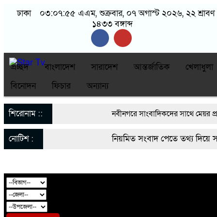
ঢাকা
০৩:০৭:৫৫ এএম
, শুক্রবার, ০৭ অগাস্ট ২০২৬, ২২ শ্রাবণ
১৪৩৩ বঙ্গাব্দ
প্রচ্ছদ
বাংলাদেশ
সারাদেশ
আন্তর্জাতিক
খেলাধুলা
বিনোদন
ফিচার
অন্যান্য
শিরোনাম ::
নবীনগরে সাংবাদিকদের সাথে মেয়র প্রা
মাসুদ রানা’র মতবিনিময়
নোটিশ :
নিয়মিত সংবাদ পেতে তথ্য দিয়ে 
নবীনগরে ছাত্রের মায়ের সঙ্গে আপত্তিকর
startvbd20@gmail.com
নবীনগরে সন্ত্রাসীদের হামলায় র‍্যাবের
৫
নবীনগরের খাগাতুয়া গ্রামে তিন র‍্যাব স