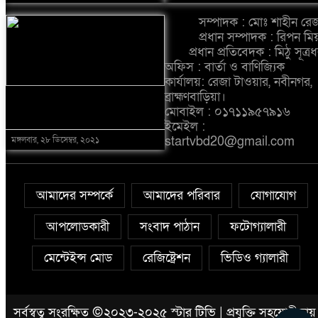
সম্পাদক : মোঃ শাহীন রে
প্রধান সম্পাদক : রিপন মি
প্রধান প্রতিবেদক : মিঠু সূত্র
অফিস : বার্তা ও বাণিজ্যিক
কার্যালয়: রেজা টাওয়ার, নবীনগর,
ব্রাহ্মণবাড়িয়া।
কাজিরহাট-আরিচা রুটে আটকা ৪
মোবাইল : ০১৭১১৯৫৭৯১৬
শতাধিক ট্রাক
ইমেইল :
startvbd20@gmail.com
মঙ্গলবার, ২৮ ডিসেম্বর, ২০২১
আমাদের সম্পর্কে
আমাদের পরিবার
যোগাযোগ
আপলোডকারী
সংবাদ পাঠান
ফটোগ্যালারী
মেন্টেইন্স মোড
রেজিষ্ট্রেশন
ভিডিও গ্যালারী
সর্বস্বত্ব সংরক্ষিত ©২০২৩-২০২৫ স্টার টিভি | প্রযুক্তি সহযোগীতায়