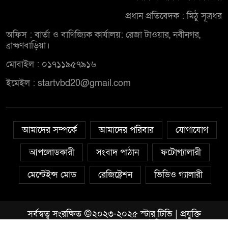
নিয়োমিত অফিস করেন না নবীনগর
প্রধান প্রতিবেদক : মিঠু সূত্রধর
৬
পৌরসভার নির্বাহী কর্মকর্তা
অফিস : বার্তা ও বাণিজ্যিক কার্যালয়: রেজা টাওয়ার, নবীনগর,
ব্রাহ্মণবাড়িয়া।
নবীনগরে অটোরিকশা চালককে
মোবাইল : ০১৭১১৯৫৭৯১৬
৭
কুপিয়েছে সন্ত্রাসীরা
ইমেইল : startvbd20@gmail.com
ঠিকাদারের হামলার শিকার প্রকৌশলী
৮
বদলি, ১৫ দিনেও গ্রেপ্তার হয়নি প্রধান
আমাদের সম্পর্কে
আমাদের পরিবার
যোগাযোগ
আসামি
আপলোডকারী
সংবাদ পাঠান
ফটোগ্যালারী
নবীনগরে ধান মাড়াই মেশিনে শ্রমিকের
৯
হাতের কবজি বিচ্ছিন্ন
মেন্টেইন্স মোড
রেজিষ্ট্রেশন
ভিডিও গ্যালারী
নবীনগরে জনবান্ধব তিন
১০
সর্বস্বত্ব সংরক্ষিত ©২০২৩-২০২৫ স্টার টিভি | প্রযুক্তি
সিদ্ধান্তের প্রশংসায় ভাসছেন এমপি
সহযোগীতায়
খন্দকার আইটি