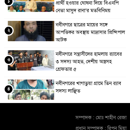
১
প্রার্থী হওয়ার ঘোষনা দিয়ে বিএনপি
নেতা মাসুদ রানা’র মতবিনিময়
নবীনগরে ছাত্রের মায়ের সঙ্গে
২
আপত্তিকর অবস্থায় মাদ্রাসার প্রিন্সিপাল
আটক
নবীনগরে সন্ত্রাসীদের হামলায় র‍্যাবের
৩
৩ সদস্য আহত, দেশীয় অস্ত্রসহ
গ্রেফতার ৫
নবীনগরের খাগাতুয়া গ্রামে তিন র‍্যাব
৪
সদস্য লাঞ্ছিত
নবীনগরে ভাইয়ের আঘাতে ভাইয়ের
৫
মৃত্যু; হত্যা মামলায় অভিযুক্ত ছোট
সম্পাদক : মোঃ শাহীন রেজা
ভাই গ্রেফতার
প্রধান সম্পাদক : রিপন মিয়া