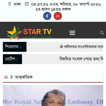
ঢাকা
০৪:৫৭:৫২ এএম
, শনিবার, ০৮ অগাস্ট ২০২৬,
২৩ শ্রাবণ ১৪৩৩ বঙ্গাব্দ
শিরোনাম ::
নবীনগরে সাংবাদিকদের সাথে মেয়র
বিএনপি নেতা মাসুদ রানা’র মতবিন
নোটিশ :
নিয়মিত সংবাদ পেতে তথ্য দিয়
নবীনগরে ছাত্রের মায়ের সঙ্গে আপত্
startvbd20@gmail.com
আটক
আন্তর্জাতিক
নবীনগরে সন্ত্রাসীদের হামলায় র‍্
গ্রেফতার ৫