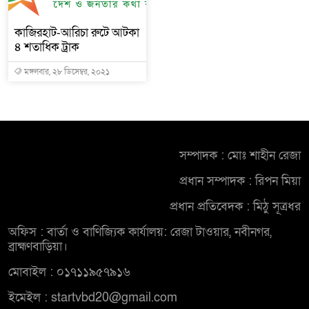
কাজিরহাট-আরিচা রুটে আটকা
৪ শতাধিক ট্রাক
মঙ্গলবার, ২৮ ডিসেম্বর, ২০২১
সম্পাদক : মোঃ শাহীন রেজা
প্রধান সম্পাদক : রিপন মিয়া
প্রধান প্রতিবেদক : মিঠু সূত্রধর
অফিস : বার্তা ও বাণিজ্যিক কার্যালয়: রেজা টাওয়ার, নবীনগর,
ব্রাহ্মণবাড়িয়া।
মোবাইল : ০১৭১১৯৫৭৯১৬
ইমেইল : startvbd20@gmail.com