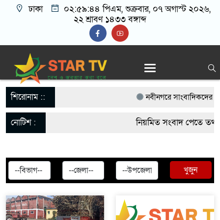
ঢাকা
০২:৫৯:৪৪ পিএম
, শুক্রবার, ০৭ অগাস্ট ২০২৬,
২২ শ্রাবণ ১৪৩৩ বঙ্গাব্দ
শিরোনাম ::
নবীনগরে সাংবাদিকদের সাথে
বিএনপি নেতা মাসুদ রানা’র 
নোটিশ :
নিয়মিত সংবাদ পেতে তথ্য
নবীনগরে ছাত্রের মায়ের সঙ্গে
startvbd20@gmail.co
আটক
খুজুন
নবীনগরে সন্ত্রাসীদের হামলা
গ্রেফতার ৫