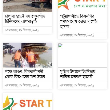
নবীনগরের খাগাতুয়া গ্রামে ত
নবীনগরে ভাইয়ের আঘাতে ভাইয
চালু না হতেই বন্ধ ঠাকুরগাঁও
পটুয়াখালীতে বিএনপির
ছোট ভাই গ্রেফতার
চিনিকলের আখমাড়াই
গণসমাবেশ শুরুর আগেই
হামলা
মঙ্গলবার, ২৮ ডিসেম্বর, ২০২১
নিয়োমিত অফিস করেন না নবী
মঙ্গলবার, ২৮ ডিসেম্বর, ২০২১
নবীনগরে অটোরিকশা চালককে 
ঠিকাদারের হামলার শিকার প্
প্রধান আসামি
লঞ্চে আগুন: বিষখালী নদী
মুজিব উদ্যানে চিরনিদ্রায়
নবীনগরে ধান মাড়াই মেশিনে
থেকে কিশোরের লাশ উদ্ধার
শায়িত জয়নাল হাজারী
নবীনগরে জনবান্ধব তিন সিদ্
মঙ্গলবার, ২৮ ডিসেম্বর, ২০২১
মঙ্গলবার, ২৮ ডিসেম্বর, ২০২১
মান্নান