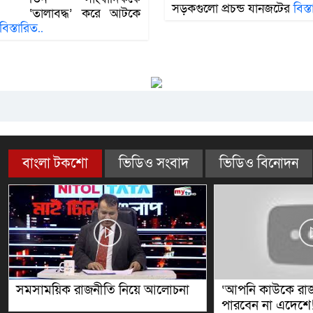
সড়কগুলো প্রচন্ড যানজটের
বিস্
‘তালাবদ্ধ’ করে আটকে
বিস্তারিত..
বাংলা টকশো
ভিডিও সংবাদ
ভিডিও বিনোদন
 রাজনীতি নিয়ে আলোচনা
‘আপনি কাউকে রাজাকার বলতে
পারবেন না এদেশে!’