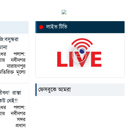
লাইভ টিভি
:বসুন্ধরা
মানা
ত্রধর পলাশ:
াড়িয়ার নবীনগর
 নারায়ণপুর
িরিক্ত মূল্যে
ফেসবুকে আমরা
বন! রাস্তা
েউ নেই!!
ত্রধর পলাশ:
াড়িয়ার নবীনগর
লা সদর
র প্রধান