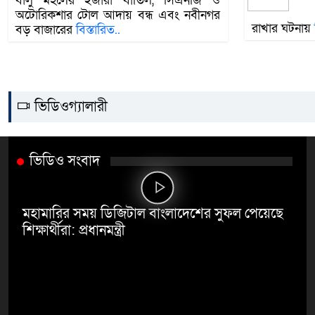
বালু মহলের ইজারা বাতিল, সিএনজি ও
অটোরিকশার টোল আদায় বন্ধ এবং নবীনগর
রাখার ঘটনায়
বড় বাজারের
বিস্তারিত..
ভিডিওগ্যালারী
ভিডিও সংবাদ
মহামারির সময় ডিজিটাল বাংলাদেশের সুফল পেয়েছে
শিক্ষার্থীরা: প্রধানমন্ত্রী
োন করে
পার্লামেন্টে আমি তাপসের দিকে
সমসাময়িক
তাকাতাম না