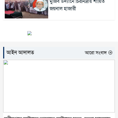
মুজিব উদ্যানে চিরনিদ্রায় শায়িত
জয়নাল হাজারী
আইন আদালত
আরো সংবাদ