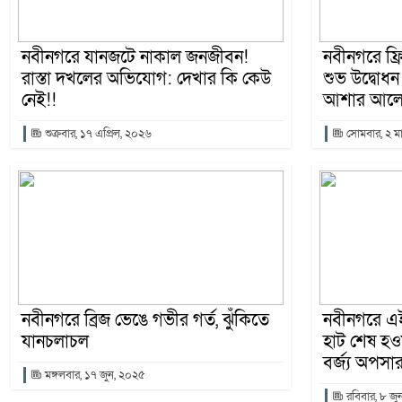
নবীনগরে যানজটে নাকাল জনজীবন!
নবীনগরে ফ্রিল
রাস্তা দখলের অভিযোগ: দেখার কি কেউ
শুভ উদ্বোধন
নেই!!
আশার আল
শুক্রবার, ১৭ এপ্রিল, ২০২৬
সোমবার, ২ মা
নবীনগরে ব্রিজ ভেঙে গভীর গর্ত, ঝুঁকিতে
নবীনগরে এই
যানচলাচল
হাট শেষ হও
বর্জ্য অপসা
মঙ্গলবার, ১৭ জুন, ২০২৫
রবিবার, ৮ জু