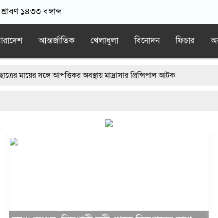
শ্রাবণ ১৪৩৩ বঙ্গাব্দ
ারাদেশ
আন্তর্জাতিক
খেলাধুলা
বিনোদন
ফিচার
অন
আপত্তিকর অবস্থায় মাদ্রাসার প্রিন্সিপাল আটক
নবীনগরে ভাইয়ের আঘাতে ভাইয়ের মৃত্যু; হত্যা মামলায় অভিযুক্ত ছোট ভাই 
ামলার শিকার প্রকৌশলী বদলি, ১৫ দিনেও গ্রেপ্তার হয়নি প্রধান আসামি
নান