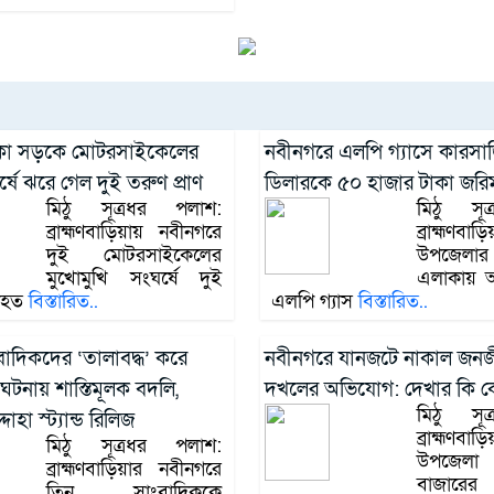
িকা সড়কে মোটরসাইকেলের
নবীনগরে এলপি গ্যাসে কারসাজি
্ষে ঝরে গেল দুই তরুণ প্রাণ
ডিলারকে ৫০ হাজার টাকা জরি
মিঠু সূত্রধর পলাশ:
মিঠু সূ
ব্রাহ্মণবাড়িয়ায় নবীনগরে
ব্রাহ্মণব
দুই মোটরসাইকেলের
উপজেলার
মুখোমুখি সংঘর্ষে দুই
এলাকায় অত
নিহত
বিস্তারিত..
এলপি গ্যাস
বিস্তারিত..
াদিকদের ‘তালাবদ্ধ’ করে
নবীনগরে যানজটে নাকাল জনজী
টনায় শাস্তিমূলক বদলি,
দখলের অভিযোগ: দেখার কি ক
মিঠু সূ
োহা স্ট্যান্ড রিলিজ
ব্রাহ্মণব
মিঠু সূত্রধর পলাশ:
উপজে
ব্রাহ্মণবাড়িয়ার নবীনগরে
বাজারে
তিন সাংবাদিককে