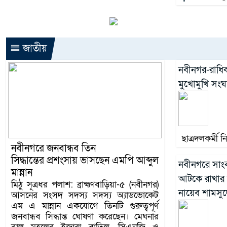
জাতীয়
নবীনগর-রাধ
মুখোমুখি সংঘর
ছাত্রদলকর্মী 
নবীনগরে জনবান্ধব তিন
সিদ্ধান্তের প্রশংসায় ভাসছেন এমপি আব্দুল
নবীনগরে সাংব
মান্নান
আটকে রাখার ঘ
মিঠু সূত্রধর পলাশ: ব্রাহ্মণবাড়িয়া-৫ (নবীনগর)
নায়েব শামসুদ্দ
আসনের সংসদ সদস্য সদস্য অ্যাডভোকেট
এম এ মান্নান একযোগে তিনটি গুরুত্বপূর্ণ
জনবান্ধব সিদ্ধান্ত ঘোষণা করেছেন। মেঘনার