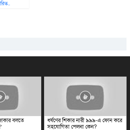
তারিত..
ধর্ষণের শিকার নারী ৯৯৯-এ ফোন করে
পার্লামেন্ট
সহযোগিতা পেলনা কেন?
তাকাতাম না