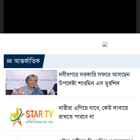
আন্তর্জাতিক
নবীনগরে সরকারি সফরে আসছেন
উপদেষ্টা শারমিন এস মুরশিদ
নারীরা এগিয়ে যাবে, কেউ দাবায়ে
রাখতে পারবে না