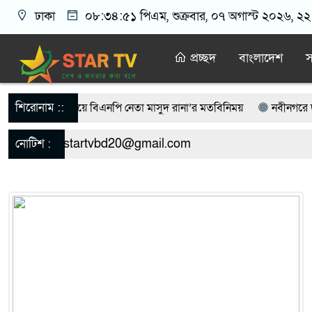
ঢাকা
০৮:৩৪:৫২ পিএম
, শুক্রবার, ০৭ অগাস্ট ২০২৬, ২২ 
প্রচ্ছদ
বাংলাদেশ
স
শিরোনাম ::
দিয়ে বিএনপি নেতা মাসুদ রানা’র মতবিনিময়
নবীনগরে ছাত্রের মায়ের সঙ্গে 
অস্ত্রসহ গ্রেফতার ৫
নবীনগরের খাগাতুয়া গ্রামে তিন র‍্যাব সদস্য লাঞ্ছিত
 startvbd20@gmail.com
নোটিশ :
্তা
নবীনগরে অটোরিকশা চালককে কুপিয়েছে সন্ত্রাসীরা
ঠিকাদারের হ
ন
নবীনগরে জনবান্ধব তিন সিদ্ধান্তের প্রশংসায় ভাসছেন এমপি আব্দুল মান্