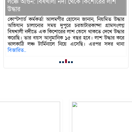
লী নদী থেকে কিশোরের লাশ
মুজিব উদ্যানে চিরনিদ্র
আলমগীর হোসেন জানান, নিয়মিত উদ্ধার
এর আগে দুপুর ২টা ৩০ ম
ুপুরে চরভাটারকান্দা গ্রামসংলগ্ন
হাজারীর মরদেহবাহী ফ্রিজার অ্
োরের লাশ ভেসে থাকতে দেখে উদ্ধার
এ সময় শেষবারের মতো তাকে
ানিক ১৫ বছর হবে। লাশ উদ্ধার করে
হাজী আবদুল গনি হাজারী 
নালে নিয়ে এসেছি। এরপর সদর থানা
অনুসারী ও আওয়ামী লীগে
বিস্তারিত..