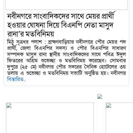
ুর হত্যা মামলায় গ্রেপ্তার তাহের
লঞ্চে আগুন: বিষখা
উদ্ধার
নবীনগরে সাংবাদিকদের সাথে মেয়র প্রার্থী
ঘটিত আলোচিত শাহানুর হত্যা মামলার
কোস্টগার্ড কর্মকর্তা 
হওয়ার ঘোষনা দিয়ে বিএনপি নেতা মাসুদ
শনারকে গ্রেপ্তার করেছে পুলিশ। নবীনগর
অভিযান চালানোর সময় দ
়, উচ্চ আদালতের নির্দেশনায় শাহনূর হত্যা
বিষখালী নদীতে এক কিশ
রানা’র মতবিনিময়
 থানায় রুজু করা হয় এবং আবু তাহের
করেছি। তার বয়স আনুম
মিঠু সূত্রধর পলাশ : ব্রাহ্মণবাড়িয়ার নবীনগরে পৌর মেয়র পদ
ক্ত আসামি হওয়ায় গ্রেফতার করে বিজ্ঞ
ঝালকাঠি লঞ্চ টার্মি
প্রার্থী, জেলা বিএনপির সদস্য ও পৌর বিএনপির সাধারণ
..
বিস্তারিত..
সম্পাদক মাসুদ রানা স্থানীয় সাংবাদিকদের সাথে পবিত্র ঈদুল
ফিতরের অগ্রিম শুভেচ্ছা ও মতবিনিময় করেছেন। সোমবার
দুপুরে (২৫ মে) নবীনগর পৌর সদরের সৈনিক হোটেলের ৩য়
তলায় এ শুভেচ্ছা ও মতবিনিময় সভাটি অনুষ্ঠিত হয়। নবীনগর
বিস্তারিত..