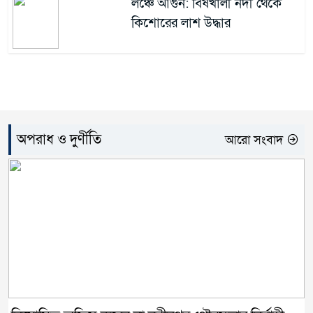
লঞ্চে আগুন: বিষখালী নদী থেকে
কিশোরের লাশ উদ্ধার
অপরাধ ও দুর্ণীতি
আরো সংবাদ